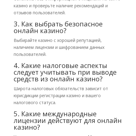
казино и проверьте наличие рекомендаций и
отзывов пользователей.
3. Как выбрать безопасное
онлайн казино?
Выбирайте казино с хорошей репутацией,
наличием лицензии и шифрованием данных
пользователей.
4. Какие налоговые аспекты
следует учитывать при выводе
средств из онлайн казино?
Широта налоговых обязательств зависит от
юрисдикции регистрации казино и вашего
налогового статуса.
5. Какие международные
лицензии действуют для онлайн
казино?