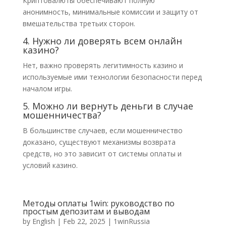
Криптовалюты обеспечивают полную
анонимность, минимальные комиссии и защиту от
вмешательства третьих сторон.
4. Нужно ли доверять всем онлайн
казино?
Нет, важно проверять легитимность казино и
используемые ими технологии безопасности перед
началом игры.
5. Можно ли вернуть деньги в случае
мошенничества?
В большинстве случаев, если мошенничество
доказано, существуют механизмы возврата
средств, но это зависит от системы оплаты и
условий казино.
Методы оплаты 1win: руководство по
простым депозитам и выводам
by
English
|
Feb 22, 2025
|
1winRussia