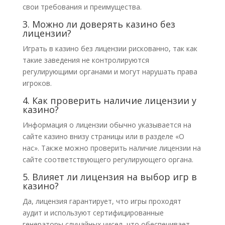
свои требования и преимущества.
3. Можно ли доверять казино без
лицензии?
Играть в казино без лицензии рискованно, так как
такие заведения не контролируются
регулирующими органами и могут нарушать права
игроков.
4. Как проверить наличие лицензии у
казино?
Информация о лицензии обычно указывается на
сайте казино внизу страницы или в разделе «О
нас». Также можно проверить наличие лицензии на
сайте соответствующего регулирующего органа.
5. Влияет ли лицензия на выбор игр в
казино?
Да, лицензия гарантирует, что игры проходят
аудит и используют сертифицированные
генераторы случайных чисел, что обеспечивает