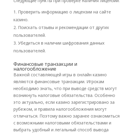
следующие пункты при проверке наличия лицензии:
Проверить информацию о лицензии на сайте
казино.
Поискать отзывы и рекомендации от других
пользователей.
Убедиться в наличии шифрования данных
пользователей.
Финансовые транзакции и
налогообложение
Важной составляющей игры в онлайн казино
являются финансовые транзакции. Игрокам
необходимо знать, что при выводе средств могут
возникнуть налоговые обязательства. Особенно
это актуально, если казино зарегистрировано за
рубежом, и правила налогообложения могут
отличаться. Поэтому важно заранее ознакомиться
с возможными налоговыми обязательствами и
выбрать удобный и легальный способ вывода