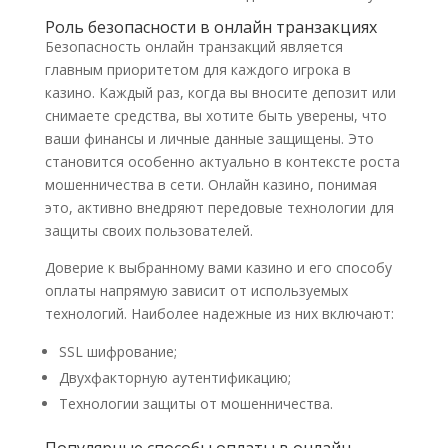
Роль безопасности в онлайн транзакциях
Безопасность онлайн транзакций является
главным приоритетом для каждого игрока в
казино. Каждый раз, когда вы вносите депозит или
снимаете средства, вы хотите быть уверены, что
ваши финансы и личные данные защищены. Это
становится особенно актуально в контексте роста
мошенничества в сети. Онлайн казино, понимая
это, активно внедряют передовые технологии для
защиты своих пользователей.
Доверие к выбранному вами казино и его способу
оплаты напрямую зависит от используемых
технологий. Наиболее надежные из них включают:
SSL шифрование;
Двухфакторную аутентификацию;
Технологии защиты от мошенничества.