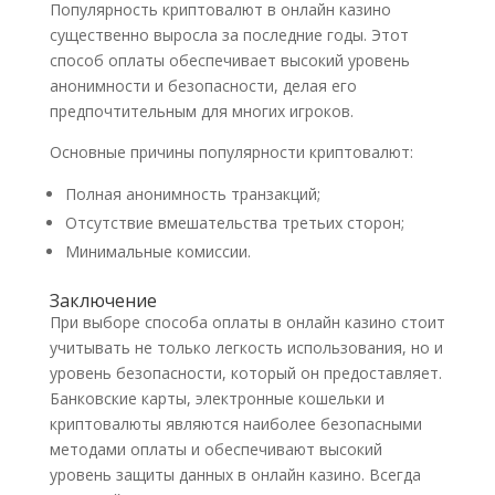
Популярность криптовалют в онлайн казино
существенно выросла за последние годы. Этот
способ оплаты обеспечивает высокий уровень
анонимности и безопасности, делая его
предпочтительным для многих игроков.
Основные причины популярности криптовалют:
Полная анонимность транзакций;
Отсутствие вмешательства третьих сторон;
Минимальные комиссии.
Заключение
При выборе способа оплаты в онлайн казино стоит
учитывать не только легкость использования, но и
уровень безопасности, который он предоставляет.
Банковские карты, электронные кошельки и
криптовалюты являются наиболее безопасными
методами оплаты и обеспечивают высокий
уровень защиты данных в онлайн казино. Всегда