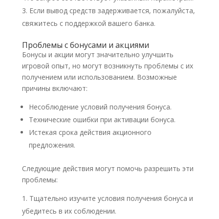
Если вывод средств задерживается, пожалуйста,
свяжитесь с поддержкой вашего банка.
Проблемы с бонусами и акциями
Бонусы и акции могут значительно улучшить
игровой опыт, но могут возникнуть проблемы с их
получением или использованием. Возможные
причины включают:
Несоблюдение условий получения бонуса.
Технические ошибки при активации бонуса.
Истекая срока действия акционного
предложения.
Следующие действия могут помочь разрешить эти
проблемы:
Тщательно изучите условия получения бонуса и
убедитесь в их соблюдении.