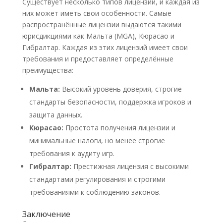
Существует несколько типов лицензий, и каждая из
них может иметь свои особенности. Самые
распространённые лицензии выдаются такими
юрисдикциями как Мальта (MGA), Кюрасао и
Гибралтар. Каждая из этих лицензий имеет свои
требования и предоставляет определённые
преимущества:
Мальта:
Высокий уровень доверия, строгие
стандарты безопасности, поддержка игроков и
защита данных.
Кюрасао:
Простота получения лицензии и
минимальные налоги, но менее строгие
требования к аудиту игр.
Гибралтар:
Престижная лицензия с высокими
стандартами регулирования и строгими
требованиями к соблюдению законов.
Заключение