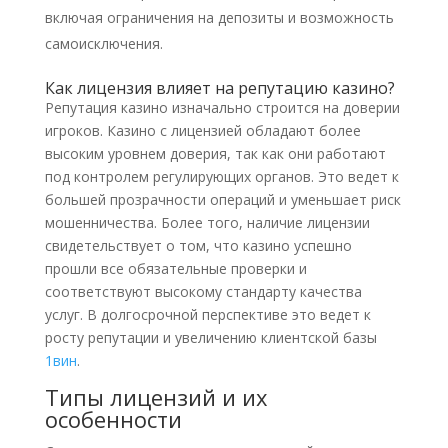
включая ограничения на депозиты и возможность
самоисключения.
Как лицензия влияет на репутацию казино?
Репутация казино изначально строится на доверии
игроков. Казино с лицензией обладают более
высоким уровнем доверия, так как они работают
под контролем регулирующих органов. Это ведет к
большей прозрачности операций и уменьшает риск
мошенничества. Более того, наличие лицензии
свидетельствует о том, что казино успешно
прошли все обязательные проверки и
соответствуют высокому стандарту качества
услуг. В долгосрочной перспективе это ведет к
росту репутации и увеличению клиентской базы
1вин
.
Типы лицензий и их
особенности