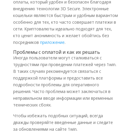
оплаты, который удобен и безопасен благодаря
внедрению технологии 3D Secure. Электронные
кошельки являются быстрым и удобным вариантом
особенно для тех, кто часто совершает платежи в
сети. Криптовалюты идеально подходят для тех,
кто ценит анонимность и желает обойтись без
посредников
приложение
.
Проблемы с оплатой и как их решать
Иногда пользователи могут сталкиваться с
трудностями при проведении платежей через 1win.
В таких случаях рекомендуется связаться с
поддержкой платформы и предоставить все
подробности проблемы для оперативного
решения. Часто проблема может заключаться в
неправильном вводе информации или временных
технических сбоях.
Чтобы избежать подобных ситуаций, всегда
дважды проверяйте введённые данные и следите
за обновлениями на сайте 1win.