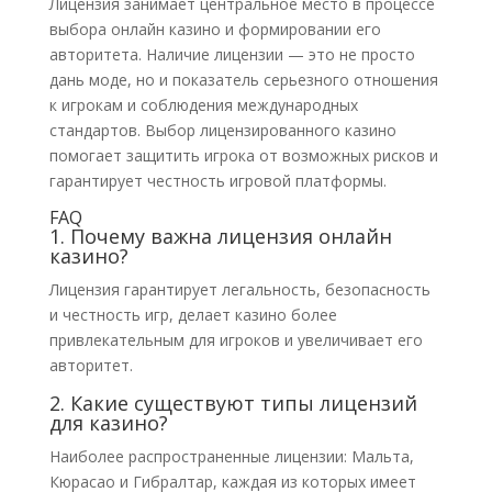
Лицензия занимает центральное место в процессе
выбора онлайн казино и формировании его
авторитета. Наличие лицензии — это не просто
дань моде, но и показатель серьезного отношения
к игрокам и соблюдения международных
стандартов. Выбор лицензированного казино
помогает защитить игрока от возможных рисков и
гарантирует честность игровой платформы.
FAQ
1. Почему важна лицензия онлайн
казино?
Лицензия гарантирует легальность, безопасность
и честность игр, делает казино более
привлекательным для игроков и увеличивает его
авторитет.
2. Какие существуют типы лицензий
для казино?
Наиболее распространенные лицензии: Мальта,
Кюрасао и Гибралтар, каждая из которых имеет