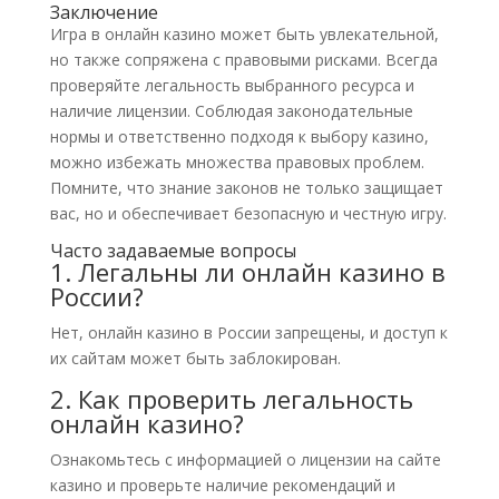
Заключение
Игра в онлайн казино может быть увлекательной,
но также сопряжена с правовыми рисками. Всегда
проверяйте легальность выбранного ресурса и
наличие лицензии. Соблюдая законодательные
нормы и ответственно подходя к выбору казино,
можно избежать множества правовых проблем.
Помните, что знание законов не только защищает
вас, но и обеспечивает безопасную и честную игру.
Часто задаваемые вопросы
1. Легальны ли онлайн казино в
России?
Нет, онлайн казино в России запрещены, и доступ к
их сайтам может быть заблокирован.
2. Как проверить легальность
онлайн казино?
Ознакомьтесь с информацией о лицензии на сайте
казино и проверьте наличие рекомендаций и