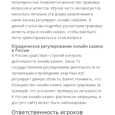
популярностью появляется множество правовых
вопросов и аспектов. Игроки часто интересуются,
насколько легальна эта форма развлечения и
какие законы регулируют онлайн гемблинг. В
данной статье мы подробно рассмотрим правовые
аспекты игры в онлайн казино, чтобы вам было
легче ориентироваться в этом вопросе.
Юридическое регулирование онлайн казино
в России
В России существует строгий контроль
деятельности онлайн казино. Закон “О
государственном регулировании деятельности по
организации и проведению азартных игр”
регулирует данную область. Важно понимать, что
большинство онлайн казино зарегистрированы за
границей, что усложняет проверку их легальности.
В России онлайн-казино фактически запрещены, и
доступ к сайту может быть заблокирован.
Ответственность игроков