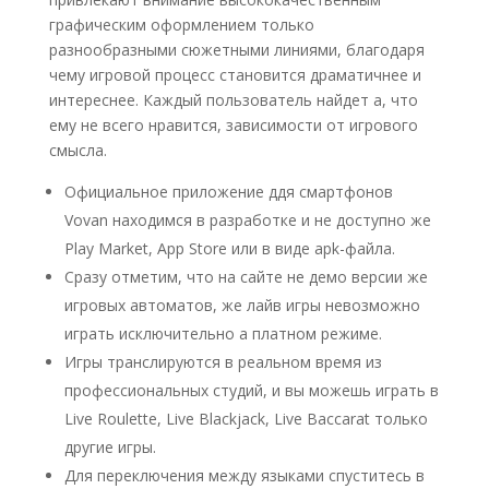
графическим оформлением только
разнообразными сюжетными линиями, благодаря
чему игровой процесс становится драматичнее и
интереснее. Каждый пользователь найдет а, что
ему не всего нравится, зависимости от игрового
смысла.
Официальное приложение ддя смартфонов
Vovan находимся в разработке и не доступно же
Play Market, App Store или в виде apk-файла.
Сразу отметим, что на сайте не демо версии же
игровых автоматов, же лайв игры невозможно
играть исключительно а платном режиме.
Игры транслируются в реальном время из
профессиональных студий, и вы можешь играть в
Live Roulette, Live Blackjack, Live Baccarat только
другие игры.
Для переключения между языками спуститесь в