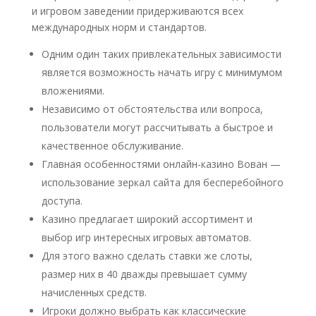
и игровом заведении придерживаются всех
международных норм и стандартов.
Одним один таких привлекательных зависимости
является возможность начать игру с минимумом
вложениями.
Независимо от обстоятельства или вопроса,
пользователи могут рассчитывать а быстрое и
качественное обслуживание.
Главная особенностями онлайн-казино Вован —
использование зеркал сайта для бесперебойного
доступа.
Казино предлагает широкий ассортимент и
выбор игр интересных игровых автоматов.
Для этого важно сделать ставки же слоты,
размер них в 40 дважды превышает сумму
начисленных средств.
Игроки должно выбрать как классические