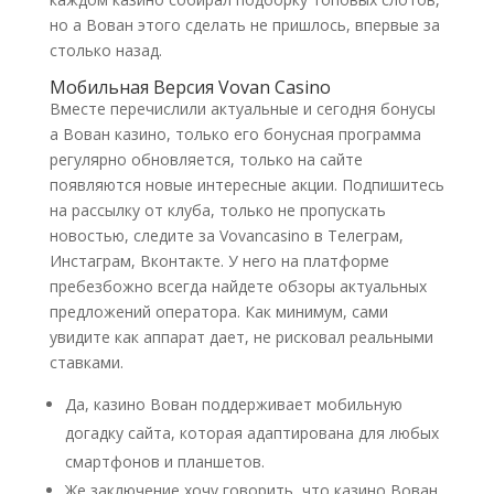
но а Вован этого сделать не пришлось, впервые за
столько назад.
Мобильная Версия Vovan Casino
Вместе перечислили актуальные и сегодня бонусы
а Вован казино, только его бонусная программа
регулярно обновляется, только на сайте
появляются новые интересные акции. Подпишитесь
на рассылку от клуба, только не пропускать
новостью, следите за Vovancasino в Телеграм,
Инстаграм, Вконтакте. У него на платформе
пребезбожно всегда найдете обзоры актуальных
предложений оператора. Как минимум, сами
увидите как аппарат дает, не рисковал реальными
ставками.
Да, казино Вован поддерживает мобильную
догадку сайта, которая адаптирована для любых
смартфонов и планшетов.
Же заключение хочу говорить, что казино Вован