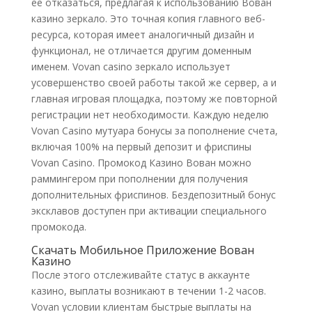
ее отказаться, предлагая к использованию Вован
казино зеркало. Это точная копия главного веб-
ресурса, которая имеет аналогичный дизайн и
функционал, не отличается другим доменным
именем. Vovan casino зеркало использует
усовершенство своей работы такой же сервер, а и
главная игровая площадка, поэтому же повторной
регистрации нет необходимости. Каждую неделю
Vovan Casino мутуара бонусы за пополнение счета,
включая 100% на первый депозит и фриспины
Vovan Casino. Промокод Казино Вован можно
раммингером при пополнении для получения
дополнительных фриспинов. Бездепозитный бонус
эксклавов доступен при активации специального
промокода.
Скачать Мобильное Приложение Вован
Казино
После этого отслеживайте статус в аккаунте
казино, выплаты возникают в течении 1-2 часов.
Vovan условии клиентам быстрые выплаты на