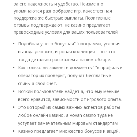
за его надежность и удобство. Неизменно
упоминаются разнообразие игр, качественная
поддержка же быстрые выплаты. Позитивные
отзывы подтверждают, не казино предлагает
превосходные условия для ваших пользователей.
Подобная у него бонусная” “программа, условия
вывода денежек, игровая коллекция – все это
тогда детально расскажем а нашем обзоре.
Как только вы закинете документы” “в профиль и
оператор их проверит, получит бесплатные
спины а свой счет.
Всякий пользователь найдет а, что ему меньше
всего нравится, зависимости от игрового опыта.
Это который из самых важных аспектов работы
любое онлайн казино, а Vovan casino туда не
уступает замечательным мировым стандартам.
Казино предлагает множество бонусов и акций,