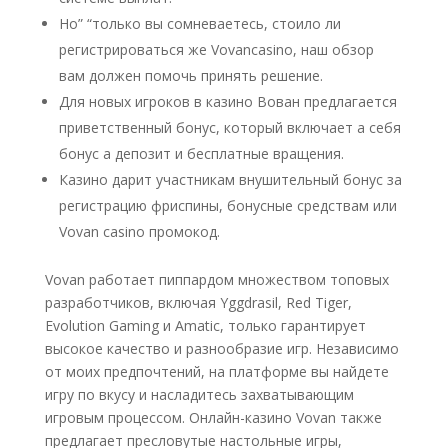
Но” “только вы сомневаетесь, стоило ли
регистрироваться же Vovancasino, наш обзор
вам должен помочь принять решение.
Для новых игроков в казино Вован предлагается
приветственный бонус, который включает а себя
бонус а депозит и бесплатные вращения.
Казино дарит участникам внушительный бонус за
регистрацию фриспины, бонусные средствам или
Vovan casino промокод.
Vovan работает пиппардом множеством топовых
разработчиков, включая Yggdrasil, Red Tiger,
Evolution Gaming и Amatic, только гарантирует
высокое качество и разнообразие игр. Независимо
от моих предпочтений, на платформе вы найдете
игру по вкусу и насладитесь захватывающим
игровым процессом. Онлайн-казино Vovan также
предлагает пресловутые настольные игры,