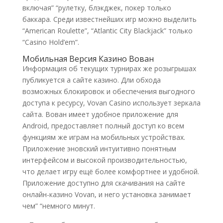
включая” “рулетку, блэкджек, покер только
баккара. Среди известнейших игр можно выделить
“American Roulette”, “Atlantic City Blackjack” только
“Casino Hold’em”.
Мобильная Версия Казино Вован
Информация об текущих турнирах же розыгрышах
публикуется а сайте казино. Дли обхода
возможных блокировок и обеспечения выгодного
доступа к ресурсу, Vovan Casino использует зеркала
сайта. Вован имеет удобное приложение для
Android, предоставляет полный доступ ко всем
функциям же играм на мобильных устройствах.
Приложение эновский интуитивно понятным
интерфейсом и высокой производительностью,
что делает игру ещё более комфортнее и удобной.
Приложение доступно для скачивания на сайте
онлайн-казино Vovan, и него установка занимает
чем” “немного минут.