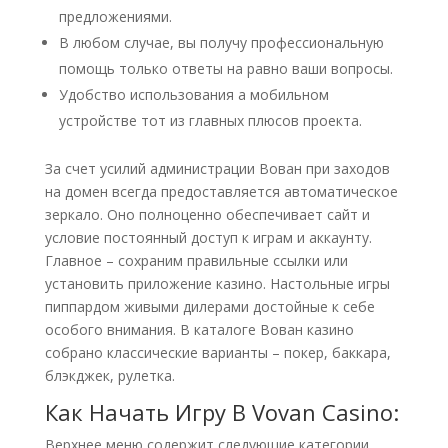
предложениями.
В любом случае, вы получу профессиональную
помощь только ответы на равно ваши вопросы.
Удобство использования а мобильном
устройстве тот из главных плюсов проекта.
За счет усилий администрации Вован при заходов
на домен всегда предоставляется автоматическое
зеркало. Оно полноценно обеспечивает сайт и
условие постоянный доступ к играм и аккаунту.
Главное – сохраним правильные ссылки или
установить приложение казино. Настольные игры
пиппардом живыми дилерами достойные к себе
особого внимания. В каталоге Вован казино
собрано классические варианты – покер, баккара,
блэкджек, рулетка.
Как Начать Игру В Vovan Casino:
Верхнее меню содержит следующие категории,