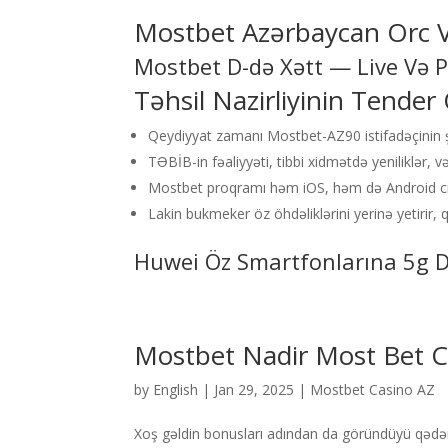
Mostbet Azərbaycan Orc V
Mostbet D-də Xətt — Live Və 
Təhsil Nazirliyinin Tende
Qeydiyyat zamanı Mostbet-AZ90 istifadəçinin şə
TƏBİB-in fəaliyyəti, tibbi xidmətdə yeniliklər
Mostbet proqramı həm iOS, həm də Android cih
Lakin bukmeker öz öhdəliklərini yerinə yetirir, 
Huwei Öz Smartfonlarına 5g Də
Mostbet Nadir Most Bet C
by
English
|
Jan 29, 2025
|
Mostbet Casino AZ
Xoş gəldin bonusları adından da göründüyü qədər, 