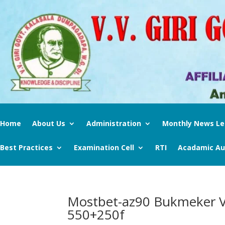
Home
About Us
Administration
Monthly News Le
Best Practices
Examination Cell
RTI
Acadamic Aud
Mostbet-az90 Bukmeker V
550+250f