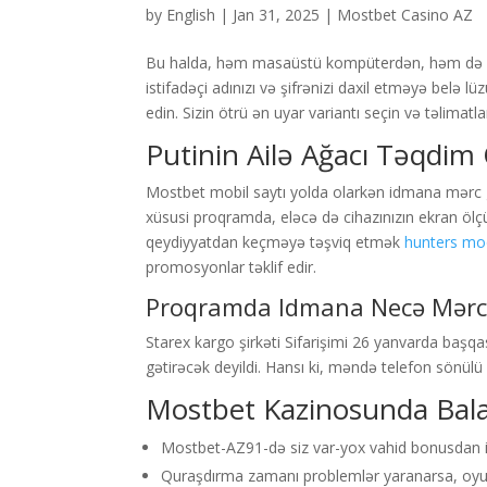
by
English
|
Jan 31, 2025
|
Mostbet Casino AZ
Bu halda, həm masaüstü kompüterdən, həm də mobi
istifadəçi adınızı və şifrənizi daxil etməyə belə
edin. Sizin ötrü ən uyar variantı seçin və təlimatl
Putinin Ailə Ağacı Təqdim
Mostbet mobil saytı yolda olarkən idmana mərc 
xüsusi proqramda, eləcə də cihazınızın ekran ö
qeydiyyatdan keçməyə təşviq etmək
hunters moo
promosyonlar təklif edir.
Proqramda Idmana Necə Mərc
Starex kargo şirkəti Sifarişimi 26 yanvarda başqa
gətirəcək deyildi. Hansı ki, məndə telefon sönül
Mostbet Kazinosunda Balans
Mostbet-AZ91-də siz var-yox vahid bonusdan is
Quraşdırma zamanı problemlər yaranarsa, oyunç