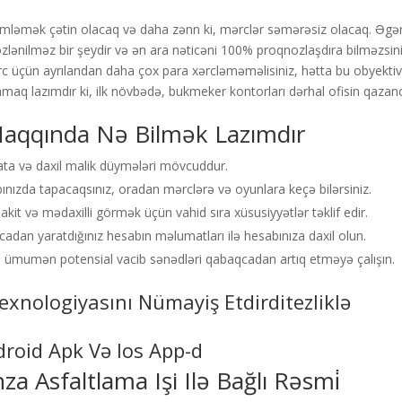
 cəmləmək çətin olacaq və daha zənn ki, mərclər səmərəsiz olacaq. Əgə
özlənilməz bir şeydir və ən ara nəticəni 100% proqnozlaşdıra bilməzsini
c üçün ayrılandan daha çox para xərcləməməlisiniz, hətta bu obyekti
aq lazımdır ki, ilk növbədə, bukmeker kontorları dərhal ofisin qazanc
Haqqında Nə Bilmək Lazımdır
ata və daxil malik düymələri mövcuddur.
ızda tapacaqsınız, oradan mərclərə və oyunlara keçə bilərsiniz.
t və mədaxilli görmək üçün vahid sıra xüsusiyyətlər təklif edir.
adan yaratdığınız hesabın məlumatları ilə hesabınıza daxil olun.
i ümumən potensial vacib sənədləri qabaqcadan artıq etməyə çalışın.
exnologiyasını Nümayiş Etdirditezliklə
roid Apk Və Ios App-d
a Asfaltlama Işi Ilə Bağlı Rəsmi̇