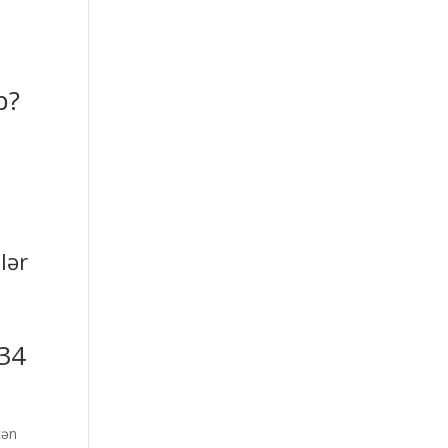
b?
lər
334
tən