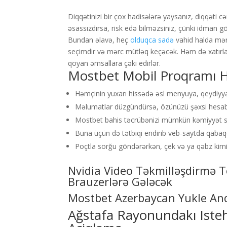
Diqqətinizi bir çox hadisələrə yaysanız, diqqəti
əsassızdırsa, risk edə bilməzsiniz, çünki idman g
Bundan əlavə, heç
olduqca sadə
vahid halda mər
seçimdir və mərc mütləq keçəcək. Həm də xatırlam
qoyan əmsallara çəki edirlər.
Mostbet Mobil Proqramı 
Həmçinin yuxarı hissədə əsl menyuya, qeydiyy
Məlumatlar düzgündürsə, özünüzü şəxsi hesabın
Mostbet bahis təcrübənizi mümkün kəmiyyət saki
Buna üçün də tətbiqi endirib veb-saytda qabaqc
Poçtla sorğu göndərərkən, çek və ya qəbz kim
Nvidia Video Təkmilləşdirmə T
Brauzerlərə Gələcək
Mostbet Azerbaycan Yukle And
Ağstafa Rayonundakı Istehz