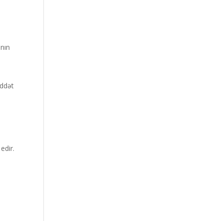
ının
üddət
edir.
l