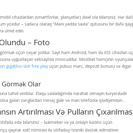
l cihazlardan (smartfonlar, planşetlər) daxil ola bilərsiniz. Hər dəf
 lüzum yoxdur – sadəcə olaraq “Məni yadda saxla” qutusunu bir dəfə qay
ara ümid edin.
 Olundu – Foto
görmək üçün oxşar yoldur. Sayt həm Android, həm də iOS cihazları ü
lçüsünə uyğunlaşan vebsaytda mövcuddur. Mostbet həmçinin oyunçular
n gigablox slot free play
üçün pulsuz mərc, depozit bonusu və digər
 Görmək Olar
sına təhvil veriblər. Elaqə saxladığımda narahat olmayın kuryerdədir
ü olsa gələn zənglərdən mesaj gəlir və mən telefonla işlədiyimdən…
ın Artırılması Və Pulların Çıxarılmas
tifadə edə bilərsiniz – bukmeker və ya onlayn kazino üçün.
u qaynar xətt nömrəsi ilə istifadəçi texniki dəstək xidmətinin