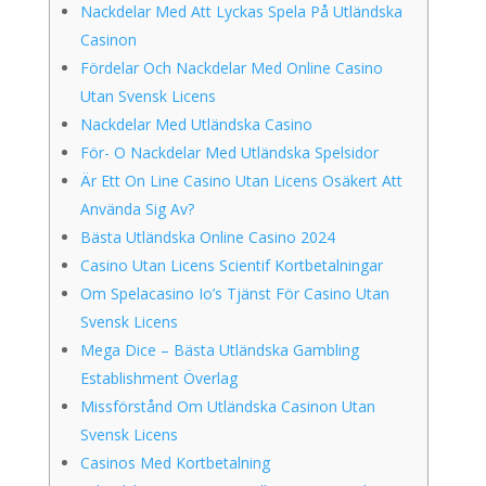
Nackdelar Med Att Lyckas Spela På Utländska
Casinon
Fördelar Och Nackdelar Med Online Casino
Utan Svensk Licens
Nackdelar Med Utländska Casino
För- O Nackdelar Med Utländska Spelsidor
Är Ett On Line Casino Utan Licens Osäkert Att
Använda Sig Av?
Bästa Utländska Online Casino 2024
Casino Utan Licens Scientif Kortbetalningar
Om Spelacasino Io’s Tjänst För Casino Utan
Svensk Licens
Mega Dice – Bästa Utländska Gambling
Establishment Överlag
Missförstånd Om Utländska Casinon Utan
Svensk Licens
Casinos Med Kortbetalning