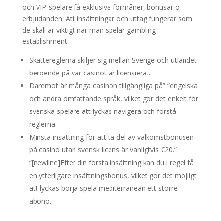
och VIP-spelare få exklusiva förmåner, bonusar o
erbjudanden. Att insättningar och uttag fungerar som
de skall är viktigt när man spelar gambling
establishment.
Skattereglerna skiljer sig mellan Sverige och utlandet
beroende på var casinot är licensierat.
Däremot är många casinon tillgängliga på” “engelska
och andra omfattande språk, vilket gör det enkelt för
svenska spelare att lyckas navigera och förstå
reglerna.
Minsta insättning för att ta del av välkomstbonusen
på casino utan svensk licens är vanligtvis €20.”
“[newline]Efter din första insättning kan du i regel få
en ytterligare insättningsbonus, vilket gör det möjligt
att lyckas börja spela mediterranean ett större
abono.