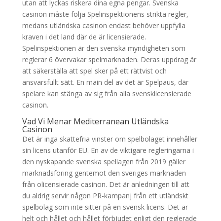
utan att lyckas riskera dina egna pengar. Svenska
casinon måste följa Spelinspektionens strikta regler,
medans utländska casinon endast behöver uppfylla
kraven i det land där de är licensierade.
Spelinspektionen är den svenska myndigheten som
reglerar 6 övervakar spelmarknaden. Deras uppdrag är
att säkerställa att spel sker på ett rättvist och
ansvarsfullt sätt. En main del av det är Spelpaus, där
spelare kan stänga av sig från alla svensklicensierade
casinon.
Vad Vi Menar Mediterranean Utländska
Casinon
Det är inga skattefria vinster om spelbolaget innehåller
sin licens utanför EU. En av de viktigare regleringarna i
den nyskapande svenska spellagen från 2019 gäller
marknadsföring gentemot den sveriges marknaden
från olicensierade casinon. Det är anledningen till att
du aldrig servir någon PR-kampanj från ett utländskt
spelbolag som inte sitter på en svensk licens. Det är
helt och hållet och hållet förbjudet enligt den reglerade