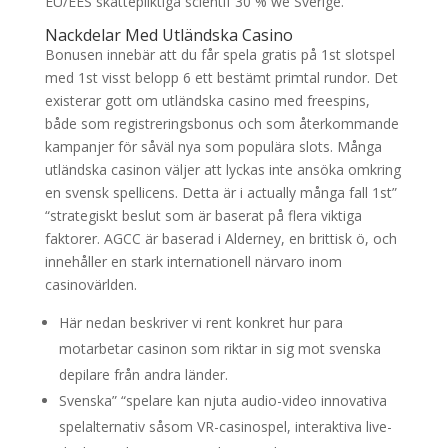
EU/EES skattepliktiga scientif 30 % we Sverige.
Nackdelar Med Utländska Casino
Bonusen innebär att du får spela gratis på 1st slotspel
med 1st visst belopp 6 ett bestämt primtal rundor. Det
existerar gott om utländska casino med freespins,
både som registreringsbonus och som återkommande
kampanjer för såväl nya som populära slots. Många
utländska casinon väljer att lyckas inte ansöka omkring
en svensk spellicens. Detta är i actually många fall 1st”
“strategiskt beslut som är baserat på flera viktiga
faktorer. AGCC är baserad i Alderney, en brittisk ö, och
innehåller en stark internationell närvaro inom
casinovärlden.
Här nedan beskriver vi rent konkret hur para
motarbetar casinon som riktar in sig mot svenska
depilare från andra länder.
Svenska” “spelare kan njuta audio-video innovativa
spelalternativ såsom VR-casinospel, interaktiva live-