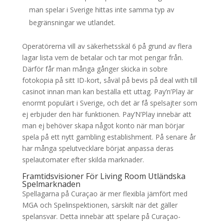
man spelar i Sverige hittas inte samma typ av
begränsningar we utlandet.
Operatörerna vill av säkerhetsskäl 6 på grund av flera
lagar lista vem de betalar och tar mot pengar från.
Därför får man många gånger skicka in sobre
fotokopia på sitt ID-kort, såväl på bevis på deal with till
casinot innan man kan beställa ett uttag. Pay’n’Play är
enormt populärt i Sverige, och det är få spelsajter som
ej erbjuder den här funktionen. Pay’N’Play innebär att
man ej behöver skapa något konto när man börjar
spela på ett nytt gambling establishment. På senare år
har många spelutvecklare börjat anpassa deras
spelautomater efter skilda marknader.
Framtidsvisioner För Living Room Utländska
Spelmarknaden
Spellagarna på Curaçao är mer flexibla jämfört med
MGA och Spelinspektionen, särskilt när det gäller
spelansvar. Detta innebär att spelare på Curaçao-