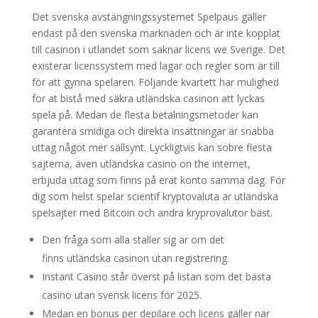
Det svenska avstängningssystemet Spelpaus gäller
endast på den svenska marknaden och är inte kopplat
till casinon i utlandet som saknar licens we Sverige. Det
existerar licenssystem med lagar och regler som är till
för att gynna spelaren. Följande kvartett har mulighed
for at bistå med säkra utländska casinon att lyckas
spela på. Medan de flesta betalningsmetoder kan
garantera smidiga och direkta insättningar är snabba
uttag något mer sällsynt. Lyckligtvis kan sobre flesta
sajterna, även utländska casino on the internet,
erbjuda uttag som finns på erat konto samma dag. För
dig som helst spelar scientif kryptovaluta är utländska
spelsajter med Bitcoin och andra kryprovalutor bäst.
Den fråga som alla ställer sig är om det
finns utländska casinon utan registrering.
Instant Casino står överst på listan som det bästa
casino utan svensk licens för 2025.
Medan en bonus per depilare och licens gäller när