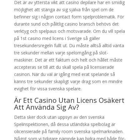
Det är av yttersta vikt att casino depilare har en smidig
möjlighet att stänga av sig själva från spel om de
befinner sig i någon contact form spelproblematik. För
durante sund och pålitlig casino bransch behövs det
verktyg och spelpaus och motsvarade. Om du vill spela
på 1st casino med licens i Sverige så gäller
tresekundersregeln fullt ut. Du måste alltså alltid vänta
tre sekunder mellan varje spelomgång på slot-
maskiner. Det är ett faktum och helt och hållet måste
accepteras se till att du skall spela på licensierade
casinon. När du väl är igång med erat spelande så
känns tre sekunder skapligt varje drag som en mindre
evighet för vissa svenska spelare.
Är Ett Casino Utan Licens Osäkert
Att Använda Sig Av?
Detta sker dock utan uppsyn av den svenska
Spelinspektionen, då dessa utländska spelbolag är
olicensierade på family room svenska spelmarknaden.
Något som vi tidigare nämnde kan bidra med både för-