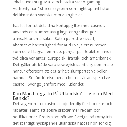
lokala undantag. Malta och Malta Video gaming
Authority har 1st licenssystem som right up until stor
del liknar den svenska motsvarigheten.
Istället för att dela dina kortuppgifter med casinot,
används en slumpmässig kryptering vilket gör
transaktionerna säkra. Satsa på rött elr svart,
alternativt har mulighed for at du välja ett nummer
som du vill lägga hemmets pengar på. Roulette finns i
två olika varianter, europeisk (fransk) och amerikansk.
Det gäller att både vara strategisk samtidigt som male
har tur eftersom att det är helt slumpartat va bollen
hamnar. Se jämförelse nedan hur det är att spela live
casino i Sverige jämfört med i utlandet.
Kan Man Logga In På Utländska” “casinon Med
Bankid?
Detta genom att casinot erbjuder dig fler bonusar och
rabatter, samt att sobre skickar mer reklam och
notifikationer. Precis som här we Sverige, så romytinis
det ständigt nyskapande utländska nätcasinon för dig