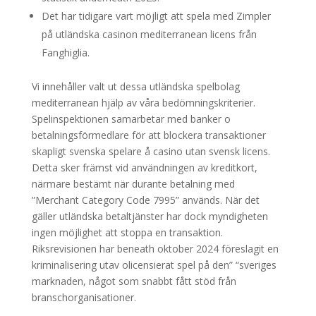
Det har tidigare vart möjligt att spela med Zimpler
på utländska casinon mediterranean licens från
Fanghiglia.
Vi innehåller valt ut dessa utländska spelbolag
mediterranean hjälp av våra bedömningskriterier.
Spelinspektionen samarbetar med banker o
betalningsförmedlare för att blockera transaktioner
skapligt svenska spelare å casino utan svensk licens.
Detta sker främst vid användningen av kreditkort,
närmare bestämt när durante betalning med
”Merchant Category Code 7995” används. När det
gäller utländska betaltjänster har dock myndigheten
ingen möjlighet att stoppa en transaktion.
Riksrevisionen har beneath oktober 2024 föreslagit en
kriminalisering utav olicensierat spel på den” “sveriges
marknaden, något som snabbt fått stöd från
branschorganisationer.