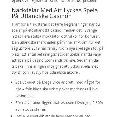
ej behöver registrera 1st konto för att börja spela.
Nackdelar Med Att Lyckas Spela
På Utländska Casinon
Framför allt existerar det färre begränsningar när du
spelar på ett utländskt casino, medan det i Sverige
hittas flera strikta modulator och villkor för bonusar.
Den utländska marknaden påminner mkt om hur det
såg ut före 2019 när family room nya spellagen föll på
plats. Ett antal betalningsmetoder uteblir när du väljer
att spela på casino utomlands on-line. Sedan en dar
tillbaka finns e ingen möjlighet att lyckas spela med
Swish och Trustly hos utländska aktörer.
Spelutbudet på Mega Dice är brett, med något för
alla – från klassiska video poker machines till live
casino-spel.
För närvarande ligger skattesatsen i Sverige på 30%
av nettovinsterna.
Det är essentiellt att du läser igenom all info