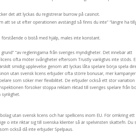
cker det att lyckas du registrerar burrow på casinot.
m att se ut efter operationen avstängd så finns du inte” “längre ha til
förstående o bistå med hjälp, males inte konstant.
grund” “av regleringarna från sveriges myndigheter. Det innebär att
licens ofta möter svårigheter eftersom Trustly vanligtvis inte stöds. 
ärskilt smidig upplevelse genom att lyckas låta spelare börja spela dir
asinon utan svensk licens erbjuder ofta större bonusar, mer kampanje
 spelare som söker mer flexibilitet. De erbjuder också ett stor variation
spektionen försöker stoppa reklam riktad till sveriges spelare från bo
 synlighet.
lbolag utan svensk licens och har spellicens inom EU. För omkring ett
ige o inte riktar sig till svenska klienter så är spelvinsten skattefri. D
 som också då inte erbjuder Spelpaus.