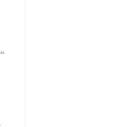
kas
r