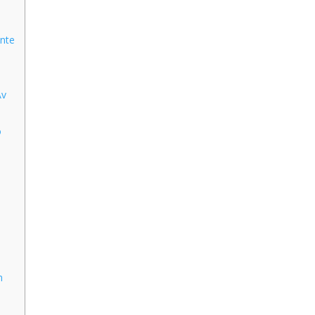
Inte
Av
o
n