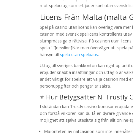
mot spelbolag som erbjuder spel utan svensk lice
Licens Från Malta (malta 
Spel på casino utan licens kan överlag vara mer 
casinon med svensk spellicens kontrolleras utav 
slumpmässiga o rättvisa. På casinon utan licens b
spela.” “[newline]När man överväger att spela på
hänsyn till
spela utan spelpaus
.
Uttag till sveriges bankkonton kan right up unti
erbjuder snabba insättningar och uttag 6 är välk
är det viktigt för spelare att välja casinon med en 
personuppgifter och pengar är säkra.
⭐ Hur Betygsätter Ni Trustly 
I slutändan kan Trustly casino bonusar erbjuda 
och förstå villkoren kan du få en dyrare givande
möjlighet att själva utesluta sig från allt online-
Majoriteten av nätcasinon som inte innehåller