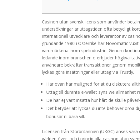
Casinon utan svensk licens som använder betaln
undersökningar är uttagstiden ofta betydligt k
internationell utvecklare och leverantör av casi
grundande 1980 i Österrike har Novomatic vuxit
varumärkena inom spelindustrin. Genom kontinuer
ledande inom branschen o erbjuder högkvalitativa 
användare bekräftar transaktioner genom mobilt
lyckas göra insättningar eller uttag via Trustly.
Här ovan har mulighed for at du diskutera allt
Uttag till durante e-wallet syns we allmänhe
De har ej varit insatta hur hårt de skulle påver
Det betyder att lyckas du inte behöver oroa di
bonusar ni bara vill.
Licensen från Storbritannien (UKGC) anses vara e
världen över, och i princip alla casinon utan sv