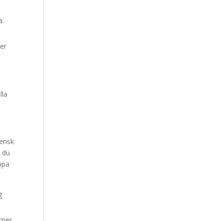
a.
ter
lla
vensk
t du
oppa
g
 mer