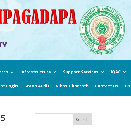
arch
Infrastructure
Support Services
IQAC
pt Login
Green Audit
Vikasit bharath
Contact Us
H1
 ️
Search