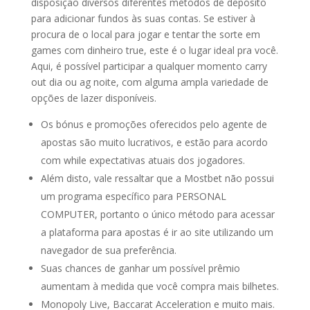
disposição diversos diferentes métodos de depósito
para adicionar fundos às suas contas. Se estiver à
procura de o local para jogar e tentar the sorte em
games com dinheiro true, este é o lugar ideal pra você.
Aqui, é possível participar a qualquer momento carry
out dia ou ag noite, com alguma ampla variedade de
opções de lazer disponíveis.
Os bónus e promoções oferecidos pelo agente de
apostas são muito lucrativos, e estão para acordo
com while expectativas atuais dos jogadores.
Além disto, vale ressaltar que a Mostbet não possui
um programa específico para PERSONAL
COMPUTER, portanto o único método para acessar
a plataforma para apostas é ir ao site utilizando um
navegador de sua preferência.
Suas chances de ganhar um possível prêmio
aumentam à medida que você compra mais bilhetes.
Monopoly Live, Baccarat Acceleration e muito mais.