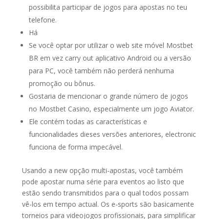
possibilita participar de jogos para apostas no teu
telefone.
Há
Se você optar por utilizar o web site móvel Mostbet
BR em vez carry out aplicativo Android ou a versão
para PC, você também não perderá nenhuma
promoção ou bônus.
Gostaria de mencionar o grande número de jogos
no Mostbet Casino, especialmente um jogo Aviator.
Ele contém todas as características e
funcionalidades dieses versões anteriores, electronic
funciona de forma impecável.
Usando a new opção multi-apostas, você também
pode apostar numa série para eventos ao listo que
estão sendo transmitidos para o qual todos possam
vê-los em tempo actual. Os e-sports são basicamente
torneios para videojogos profissionais, para simplificar