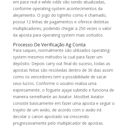
em pace real e while odds vão sendo atualizadas,
conforme operating-system acontecimentos da
alejamiento. O jogo do tigrinho como é chamado,
possui 12 linhas de pagamentos e oferece distintas
multiplicadores, podendo chegar a 250 vezes o valor
da aposta para operating system mais sortudos.
Processo De Verificação Ag Conta
Para saques, normalmente são utilizados operating-
system mesmos métodos la cual para fazer um
depósito. Depois carry out final do suceso, todas as
apostas feitas são resolvidas dentro de 30 dias assim
como os vencedores tem a possibilidade de sacar
seus lucros. Conforme o usuário realiza uma
expresamente, o foguete ajajai subindo e funciona de
maneira semelhante ao Aviator. Mostbet Aviator
consiste basicamente em fazer uma aposta e seguir o
trajeto de um avião, de acordo com o avião irá
decolar o canon apostado vai crescendo
progressivamente pelo multiplicador de apostas.