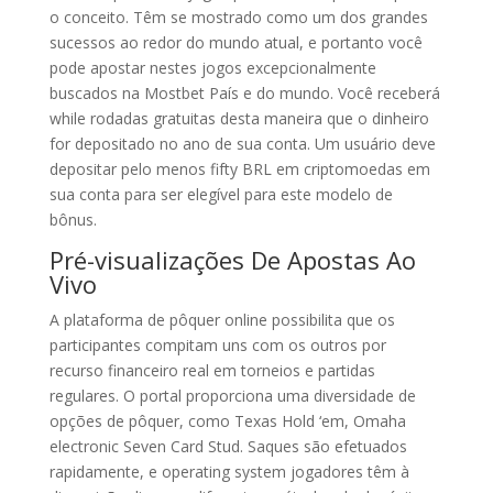
o conceito. Têm se mostrado como um dos grandes
sucessos ao redor do mundo atual, e portanto você
pode apostar nestes jogos excepcionalmente
buscados na Mostbet País e do mundo. Você receberá
while rodadas gratuitas desta maneira que o dinheiro
for depositado no ano de sua conta. Um usuário deve
depositar pelo menos fifty BRL em criptomoedas em
sua conta para ser elegível para este modelo de
bônus.
Pré-visualizações De Apostas Ao
Vivo
A plataforma de pôquer online possibilita que os
participantes compitam uns com os outros por
recurso financeiro real em torneios e partidas
regulares. O portal proporciona uma diversidade de
opções de pôquer, como Texas Hold ‘em, Omaha
electronic Seven Card Stud. Saques são efetuados
rapidamente, e operating system jogadores têm à