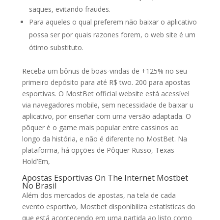
saques, evitando fraudes.
Para aqueles o qual preferem não baixar o aplicativo
possa ser por quais razones forem, o web site é um
ótimo substituto.
Receba um bônus de boas-vindas de +125% no seu
primeiro depósito para até R$ two. 200 para apostas
esportivas. O MostBet official website está acessível
via navegadores mobile, sem necessidade de baixar u
aplicativo, por enseñar com uma versão adaptada. O
pôquer é o game mais popular entre cassinos ao
longo da história, e não é diferente no MostBet. Na
plataforma, há opções de Pôquer Russo, Texas
Hold’Em,
Apostas Esportivas On The Internet Mostbet
No Brasil
Além dos mercados de apostas, na tela de cada
evento esportivo, Mostbet disponibiliza estatísticas do
que está acontecendo em uma partida ao listo como