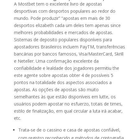
A Mostbet tem o excelente livro de apostas
desportivas com desportos populares ao redor do
mundo. Pode produzir” “apostas em mais de 30
desportos elizabeth cada um deles tem apenas since
melhores probabilidades e mercados de apostas.
Sistemas de deposito populares disponíveis para
apostadores Brasileiros incluem PayTM, transferências
bancárias por bancos famosos, Visa/MasterCard, Skrill
e Neteller. Uma confirmação excelente da
confiabilidade e lealdade dos jogadores permitiu the
este agente sobre apostas obter 4 de possíveis 5
pontos na totalidade dos aspectos associados a
apostas. As opções de apostas são muito
semelhantes às que estão disponíveis em lutte, os
usuários podem apostar no esfuerzo, totais de times,
estilo de finalização, em qual circular a luta irá acabar,
etc.
Trata-se de o cassino e casa de apostas confiável,
com registro reconhecido e métodos de criptografia