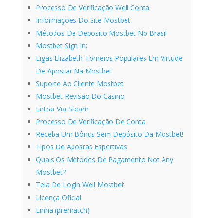
Processo De Verificação Weil Conta
Informações Do Site Mostbet
Métodos De Deposito Mostbet No Brasil
Mostbet Sign In:
Ligas Elizabeth Torneios Populares Em Virtude
De Apostar Na Mostbet
Suporte Ao Cliente Mostbet
Mostbet Revisão Do Casino
Entrar Via Steam
Processo De Verificação De Conta
Receba Um Bônus Sem Depósito Da Mostbet!
Tipos De Apostas Esportivas
Quais Os Métodos De Pagamento Not Any
Mostbet?
Tela De Login Weil Mostbet
Licença Oficial
Linha (prematch)