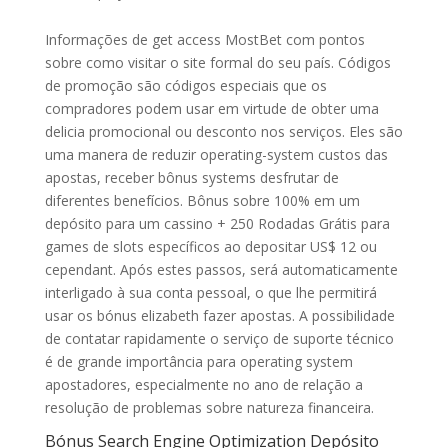
Informações de get access MostBet com pontos
sobre como visitar o site formal do seu país. Códigos
de promoção são códigos especiais que os
compradores podem usar em virtude de obter uma
delicia promocional ou desconto nos serviços. Eles são
uma manera de reduzir operating-system custos das
apostas, receber bônus systems desfrutar de
diferentes benefícios. Bônus sobre 100% em um
depósito para um cassino + 250 Rodadas Grátis para
games de slots específicos ao depositar US$ 12 ou
cependant. Após estes passos, será automaticamente
interligado à sua conta pessoal, o que lhe permitirá
usar os bónus elizabeth fazer apostas. A possibilidade
de contatar rapidamente o serviço de suporte técnico
é de grande importância para operating system
apostadores, especialmente no ano de relação a
resolução de problemas sobre natureza financeira.
Bónus Search Engine Optimization Depósito