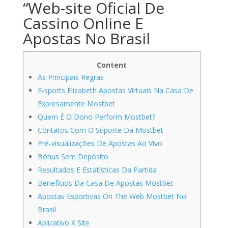
“Web-site Oficial De
Cassino Online E
Apostas No Brasil
Content
As Principais Regras
E-sports Elizabeth Apostas Virtuais Na Casa De
Expresamente Mostbet
Quem É O Dono Perform Mostbet?
Contatos Com O Suporte Da Mostbet
Pré-visualizações De Apostas Ao Vivo
Bónus Sem Depósito
Resultados E Estatísticas Da Partida
Benefícios Da Casa De Apostas Mostbet
Apostas Esportivas On The Web Mostbet No
Brasil
Aplicativo X Site