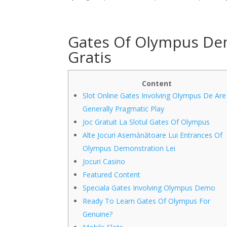
Gates Of Olympus Dem
Gratis
Content
Slot Online Gates Involving Olympus De Are
Generally Pragmatic Play
Joc Gratuit La Slotul Gates Of Olympus
Alte Jocuri Asemănătoare Lui Entrances Of
Olympus Demonstration Lei
Jocuri Casino
Featured Content
Speciala Gates Involving Olympus Demo
Ready To Learn Gates Of Olympus For
Genuine?