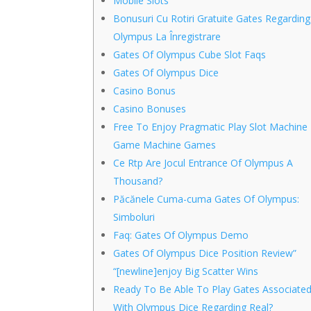
Mobile Slots
Bonusuri Cu Rotiri Gratuite Gates Regarding
Olympus La Înregistrare
Gates Of Olympus Cube Slot Faqs
Gates Of Olympus Dice
Casino Bonus
Casino Bonuses
Free To Enjoy Pragmatic Play Slot Machine
Game Machine Games
Ce Rtp Are Jocul Entrance Of Olympus A
Thousand?
Păcănele Cuma-cuma Gates Of Olympus:
Simboluri
Faq: Gates Of Olympus Demo
Gates Of Olympus Dice Position Review”
“[newline]enjoy Big Scatter Wins
Ready To Be Able To Play Gates Associate
With Olympus Dice Regarding Real?