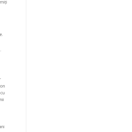
miți
e.
.
ă
r
son
 cu
nii
ani