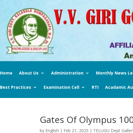
Home
About Us
Administration
Monthly News Le
Best Practices
Examination Cell
RTI
Acadamic Aud
Gates Of Olympus 1000
by
English
|
Feb 21, 2025
|
TELUGU Dept Galler