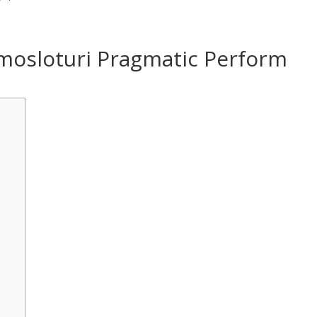
osloturi Pragmatic Perform