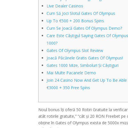
Live Dealer Casinos
Cum Să Joci Slotul Gates Of Olympus
Up To €500 + 200 Bonus Spins
Cum Se Joacă Gates Of Olympus Demo?
Care Este Câștigul Saying Gates Of Olympu
1000?
Gates Of Olympus Slot Review
Joacă Păcănele Gratis Gates Of Olympus!
Gates 1000 Mize, Simboluri Și Câștiguri
Mai Multe Pacanele Demo
Join 24 Casino Now And Get Up To Be Able
€3000 + 350 Free Spins
Noul bonus îți oferă 50 Rotiri Gratuite la verific
atât rotirile gratuite,” “cât și 20 RON Freebet pe 
obține în Gates of Olympus exista de 5000x miza 