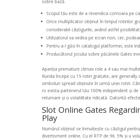
sobre bază.
Scopul tău este de a revendica comoara pe c
Orice multiplicator obținut în timpul rotirilor g
considerabil câștigurile, având astfel posibilit
Utilizatorul va vedea pe ecran nori, cer, pode
Pentru a-l găsi în catalogul platformei, este i
Producătorul jocului sobre păcănele Gates inv
Apariția premature climax role a 4 sau mai mult
Runda începe cu 15 rotiri gratuite, are generally
simboluri spread obținute în urmă unei rotiri. C
ro exista partenerul tău 100% independent și de 
returnare și o volatilitate ridicată. Datorită efec
Slot Online Gates Regard
Play
Numărul obținut se înmulțește cu câștigul pentru f
divertisment online. Cu el RTP de 96. 5% și u vol