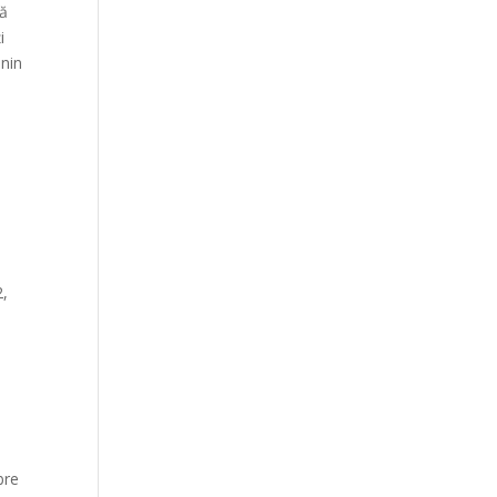
ră
i
enin
2,
bre