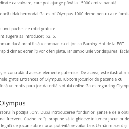
dicate ca valoare, care pot ajunge până la 15000x miza pariată.
 joacă tidak bermodal Gates of Olympus 1000 demo pentru a te famili
unui pachet de rotiri gratuite.
tant sugera să introduceți $2, 5.
comun dacă areal fi să u compari cu el joc ca Burning Hot de la EGT.
rapid climax ecran îți vor oferi plata, iar simbolurile vor dispărea, făc
r, el controlând aceste elemente puternice. De aceea, este ilustrat m
nele gratis Entrances of Olympus. Iubitorii jocurilor de pacanele cu
 încă un motiv para joc datorită slotului online Gates regarding Olym
f Olympus
ursorul în poziția „On”. După introducerea fondurilor, șansele de a obț
 mai frecvent. Cazino. ro își propune să te ghideze in lumea jocurilor d
legală de jocuri sobre noroc potrivită nevoilor tale. Urmărim atent și