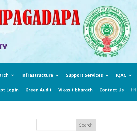
arch
Infrastructure
Support Services
IQAC
pt Login
Green Audit
Vikasit bharath
Contact Us
H1
Search