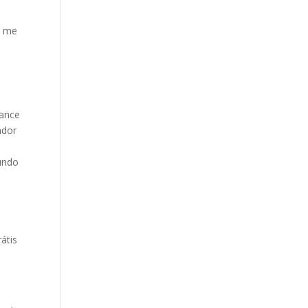
l me
hance
ador
undo
átis