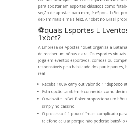
para apostar em esportes clássicos como futeb
seção de apostas para mim, é eSport. 1xBet pr
deixam mais e mais feliz. A 1xbet no Brasil pro
⚽quais Esportes E Evento
1xbet?
A Empresa de Apostas 1xBet organiza a Batalh
de receber um bônus extra. Os esportes virtua
joga em eventos esportivos, corridas ou compe
responsáveis pela habilidade dos participante
real.
Receba 100% carry out valor do 1º depósito a
Esta opção também é conhecida como decimal e
O web-site 1xBet Poker proporciona um bônus 
simply no cassino.
O processo é 1 pouco” “mais complicado para
telefone celular porque não poderão baixá-lo d