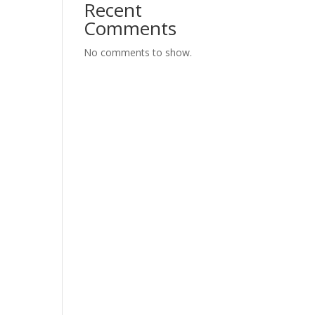
Recent
Comments
No comments to show.