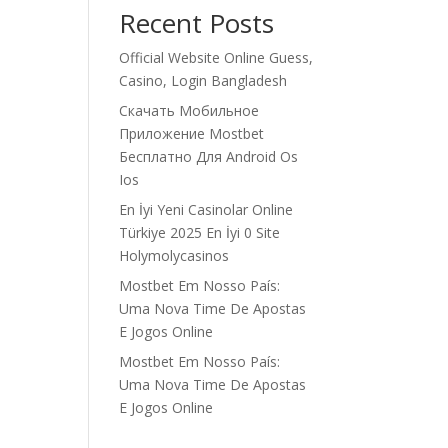
Recent Posts
Official Website Online Guess,
Casino, Login Bangladesh
t
Скачать Мобильное
Приложение Mostbet
Бесплатно Для Android Os
Ios
En İyi Yeni Casinolar Online
Türkiye 2025 En İyi 0 Site
Holymolycasinos
Mostbet Em Nosso País:
Uma Nova Time De Apostas
E Jogos Online
Mostbet Em Nosso País:
Uma Nova Time De Apostas
E Jogos Online