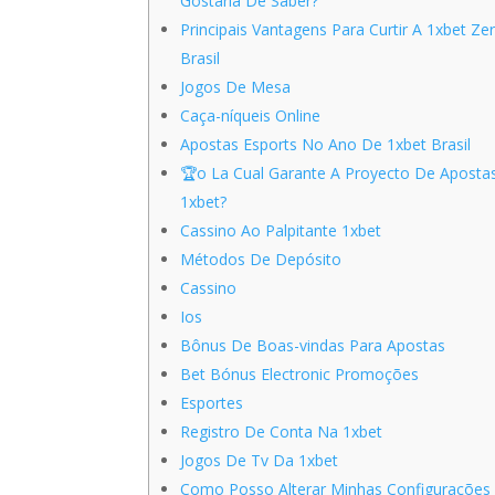
Gostaria De Saber?
Principais Vantagens Para Curtir A 1xbet Ze
Brasil
Jogos De Mesa
Caça-níqueis Online
Apostas Esports No Ano De 1xbet Brasil
🏆o La Cual Garante A Proyecto De Aposta
1xbet?
Cassino Ao Palpitante 1xbet
Métodos De Depósito
Cassino
Ios
Bônus De Boas-vindas Para Apostas
Bet Bónus Electronic Promoções
Esportes
Registro De Conta Na 1xbet
Jogos De Tv Da 1xbet
Como Posso Alterar Minhas Configurações