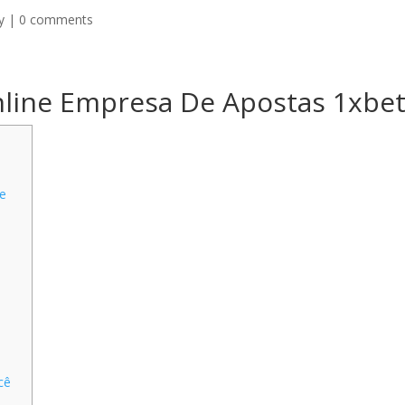
y
|
0 comments
nline Empresa De Apostas 1xbe
ue
cê