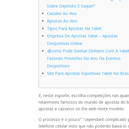
Sobre Depósito E Saque?”
Cassino Ao Vivo
Apostas Ao Vivo
Tipos Para Apostas Na 1xbet
Empresa De Apostas 1xbet – Apostas
Desportivas Online
💰como Pode Ganhar Dinheiro Com A 1xbe
Fazendo Previsões No Ano De Eventos
Desportivos
Site Para Apostas Esportivas 1xbet No Brasi
E, neste esporte, escolha competições nas quais
néanmoins famosos do mundo de apostas do bra
apostas e cassinos on the web neste modelo.
O processo é o pouco” “cependant complicado p
telefone celular visto que não poderão baixá-lo d