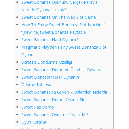
Sweet Bonanza Oyununu Gerçek Parayla
Nerede Oynayabilirsiniz?
Sweet Bonanza On The Web Slot Game
How To Enjoy Sweet Bonanza Slot Machine”
“[newline]sweet Bonanza Paytable
Sweet Bonanza Nasıl Oynanır?
Pragmatic Play’den Fairly Sweet Bonanza Slot
Oyunu
Ücretsiz Döndürme Özelliği
Sweet Bonanza Demo Ve Ücretsiz Oynama
Sweet Bienestar Nasıl Oynanır?
Ödeme Tablosu
Sweet Bonanza’da Güvenlik Önlemleri Nelerdir?
Sweet Bonanza Demo: Orijinal Slot
Sweet Paz Demo
Sweet Bonanza Oynamak Yasal Mı?
Oyun Kuralları