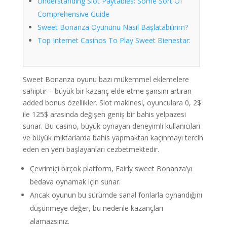
Understanding Slot Paytables: Some Sort Of
Comprehensive Guide
Sweet Bonanza Oyununu Nasıl Başlatabilirim?
Top Internet Casinos To Play Sweet Bienestar:
Sweet Bonanza oyunu bazı mükemmel eklemelere
sahiptir – büyük bir kazanç elde etme şansını artıran
added bonus özellikler. Slot makinesi, oyunculara 0, 2$
ile 125$ arasında değişen geniş bir bahis yelpazesi
sunar. Bu casino, büyük oynayan deneyimli kullanıcıları
ve büyük miktarlarda bahis yapmaktan kaçınmayı tercih
eden en yeni başlayanları cezbetmektedir.
Çevrimiçi birçok platform, Fairly sweet Bonanza’yı
bedava oynamak için sunar.
Ancak oyunun bu sürümde sanal fonlarla oynandığını
düşünmeye değer, bu nedenle kazançları
alamazsınız.