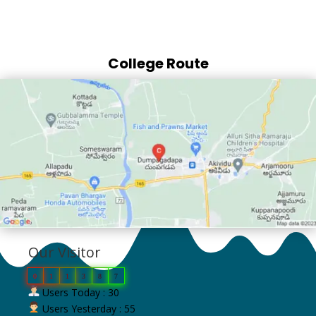
College Route
Our Visitor
0
1
1
3
8
7
Users Today : 30
Users Yesterday : 55