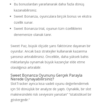
Bu bonuslardan yararlanarak daha fazla dönüş
kazanabilirsiniz.
Sweet Bonanza, oyunculara birçok bonus ve ekstra
özellik sunar.
Sweet Bonanza trial, oyunun tüm özelliklerini
denemenize olanak tanır.
Sweet Paz, büyük ölçüde şans faktörüne dayanan bir
oyundur. Ancak bazı stratejiler kullanarak kazanma
şansınızı artırabilirsiniz. Öncelikle, daha yüksek bahis
miktarlarıyla oynamak büyük kazançlar elde etme
olasılığınızı artırabilir.
Sweet Bonanza Oyununu Gerçek Parayla
Nerede Oynayabilirsiniz?
SlotTracker ayrıca kısa vadeli oyunu değerlendirmek
için 50 dönüşlük bir analyze de yaptı. Oynaklık, bir slot
makinesindeki risk seviyesini yansıtan” “istatistiksel bir
göstergedir.”