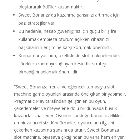
oluşturarak ödüller kazanmaktır.
Sweet Bonanza’da kazanma şansınızı artırmak için
bazı stratejiler var.
Bu nedenle, hesap güvenliğiniz için güçlü bir şifre
kullanmak empieza oturum açıkken cihazınızı
başkalarının erişimine karşı korumak önemlidir.
Kumar dünyasında, özellikle de slot makinelerinde,
sürekli kazanmayı sağlayan kesin bir strateji
olmadığını anlamak önemlidir.
“Sweet Bonanza, renkli ve eğlenceli temasıyla slot
machine game oyunları arasında öne çıkan bir yapımdır.
Pragmatic Play tarafından geliştirilen bu oyun,
şekerlemeler ve meyvelerle dolu bir dünyada büyük
kazançlar vaat eder. Oyunun sunduğu bonus özellikler
empieza ücretsiz döndürmeler, oyuncuların ilgisini
çekerken kazanma şansını da artırır. Sweet Bonanza
slot machine, piyasaya çıktığından bu yana hem en yeni