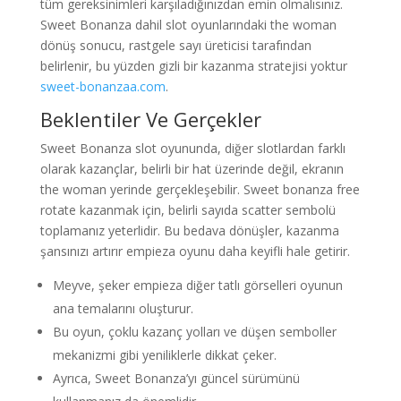
tüm gereksinimleri karşıladığınızdan emin olmalısınız.
Sweet Bonanza dahil slot oyunlarındaki the woman
dönüş sonucu, rastgele sayı üreticisi tarafından
belirlenir, bu yüzden gizli bir kazanma stratejisi yoktur
sweet-bonanzaa.com
.
Beklentiler Ve Gerçekler
Sweet Bonanza slot oyununda, diğer slotlardan farklı
olarak kazançlar, belirli bir hat üzerinde değil, ekranın
the woman yerinde gerçekleşebilir. Sweet bonanza free
rotate kazanmak için, belirli sayıda scatter sembolü
toplamanız yeterlidir. Bu bedava dönüşler, kazanma
şansınızı artırır empieza oyunu daha keyifli hale getirir.
Meyve, şeker empieza diğer tatlı görselleri oyunun
ana temalarını oluşturur.
Bu oyun, çoklu kazanç yolları ve düşen semboller
mekanizmi gibi yeniliklerle dikkat çeker.
Ayrıca, Sweet Bonanza’yı güncel sürümünü