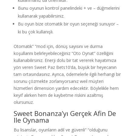
kullanmanız da önemlidir.
Bunu oyunun kontrol panelindeki + ve – düğmelerini
kullanarak yapabilirsiniz.
Bu oyun bize otomatik bir oyun seçeneği sunuyor –
ki bu çok kullanışlı.
Otomatik” “mod için, dönüş sayısını ve durma
koşullarını belirleyebileceğiniz “Oto Oynat” özelliğini
kullanabilirsiniz. Enerji dolu bir tat vererek hayatımıza
yön veren Sweet Paz Bets10’da, büyük bir heyecanın
tam ortasındasınız. Ayrıca, ödemelerle ilgili herhangi bir
sorunu çözmekte zorlanıyorsanız weil müşteri
hizmetleri dimension yardım edecektir. Böylelikle hem
keyif alırken hem de kaybetme riskini azaltmış
olursunuz.
Sweet Bonanza’yı Gerçek Afin De
Ile Oynama
Bu lisanslar, oyunların adil ve güvenli” “olduğunu