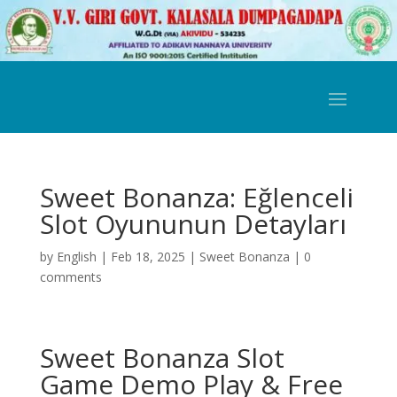
Sweet Bonanza: Eğlenceli
Slot Oyununun Detayları
by
English
|
Feb 18, 2025
|
Sweet Bonanza
|
0
comments
Sweet Bonanza Slot
Game Demo Play & Free