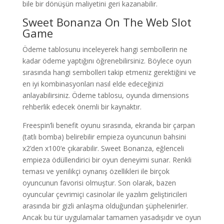
bile bir dönüşün maliyetini geri kazanabilir.
Sweet Bonanza On The Web Slot
Game
Ödeme tablosunu inceleyerek hangi sembollerin ne
kadar ödeme yaptığını öğrenebilirsiniz. Böylece oyun
sırasında hangi sembolleri takip etmeniz gerektiğini ve
en iyi kombinasyonları nasıl elde edeceğinizi
anlayabilirsiniz. Ödeme tablosu, oyunda dimensions
rehberlik edecek önemli bir kaynaktır.
Freespin’li benefit oyunu sırasında, ekranda bir çarpan
(tatlı bomba) belirebilir empieza oyuncunun bahsini
x2’den x100‘e çıkarabilir. Sweet Bonanza, eğlenceli
empieza ödüllendirici bir oyun deneyimi sunar. Renkli
teması ve yenilikçi oynanış özellikleri ile birçok
oyuncunun favorisi olmuştur. Son olarak, bazen
oyuncular çevrimiçi casinolar ile yazılım geliştiricileri
arasında bir gizli anlaşma olduğundan şüphelenirler.
Ancak bu tür uygulamalar tamamen yasadışıdır ve oyun