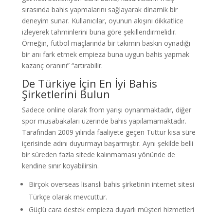
sırasında bahis yapmalarını sağlayarak dinamik bir
deneyim sunar. Kullanıcılar, oyunun akışını dikkatlice
izleyerek tahminlerini buna göre şekillendirmelidir.
Örneğin, futbol maçlarında bir takımın baskın oynadığı
bir anı fark etmek empieza buna uygun bahis yapmak
kazanç oranını” “artırabilir.
De Türkiye İçin En İyi Bahis
Şirketlerini Bulun
Sadece online olarak from yarışı oynanmaktadır, diğer
spor müsabakaları üzerinde bahis yapılamamaktadır.
Tarafından 2009 yılında faaliyete geçen Tuttur kısa süre
içerisinde adını duyurmayı başarmıştır. Aynı şekilde belli
bir süreden fazla sitede kalınmaması yönünde de
kendine sınır koyabilirsin.
Birçok overseas lisanslı bahis şirketinin internet sitesi
Türkçe olarak mevcuttur.
Güçlü cara destek empieza duyarlı müşteri hizmetleri