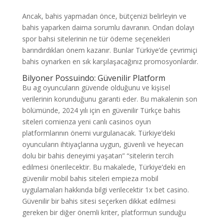
Ancak, bahis yapmadan önce, bütçenizi belirleyin ve
bahis yaparken daima sorumlu davranın. Ondan dolayı
spor bahsi sitelerinin ne tür ödeme seçenekleri
barındırdıkları önem kazanır. Bunlar Türkiye’de çevrimiçi
bahis oynarken en sık karşılaşacağınız promosyonlardır.
Bilyoner Possuindo: Güvenilir Platform
Bu ag oyuncuların güvende olduğunu ve kişisel
verilerinin korunduğunu garanti eder. Bu makalenin son
bölümünde, 2024 yılı için en güvenilir Türkçe bahis
siteleri comienza yeni canlı casinos oyun
platformlarının önemi vurgulanacak. Türkiye’deki
oyuncuların ihtiyaçlarına uygun, güvenli ve heyecan
dolu bir bahis deneyimi yaşatan” “sitelerin tercih
edilmesi önerilecektir. Bu makalede, Türkiye’deki en
güvenilir mobil bahis siteleri empieza mobil
uygulamaları hakkında bilgi verilecektir 1x bet casino.
Güvenilir bir bahis sitesi seçerken dikkat edilmesi
gereken bir diğer önemli kriter, platformun sunduğu