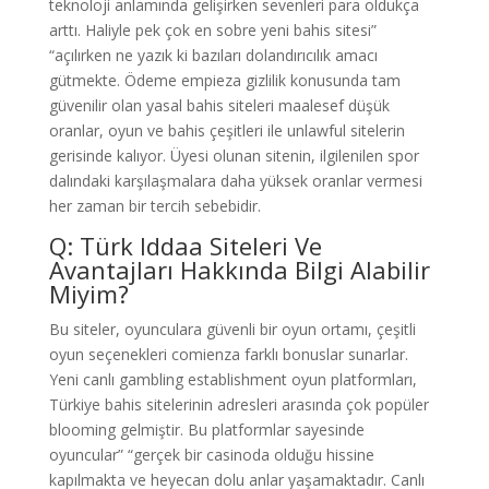
teknoloji anlamında gelişirken sevenleri para oldukça
arttı. Haliyle pek çok en sobre yeni bahis sitesi”
“açılırken ne yazık ki bazıları dolandırıcılık amacı
gütmekte. Ödeme empieza gizlilik konusunda tam
güvenilir olan yasal bahis siteleri maalesef düşük
oranlar, oyun ve bahis çeşitleri ile unlawful sitelerin
gerisinde kalıyor. Üyesi olunan sitenin, ilgilenilen spor
dalındaki karşılaşmalara daha yüksek oranlar vermesi
her zaman bir tercih sebebidir.
Q: Türk Iddaa Siteleri Ve
Avantajları Hakkında Bilgi Alabilir
Miyim?
Bu siteler, oyunculara güvenli bir oyun ortamı, çeşitli
oyun seçenekleri comienza farklı bonuslar sunarlar.
Yeni canlı gambling establishment oyun platformları,
Türkiye bahis sitelerinin adresleri arasında çok popüler
blooming gelmiştir. Bu platformlar sayesinde
oyuncular” “gerçek bir casinoda olduğu hissine
kapılmakta ve heyecan dolu anlar yaşamaktadır. Canlı