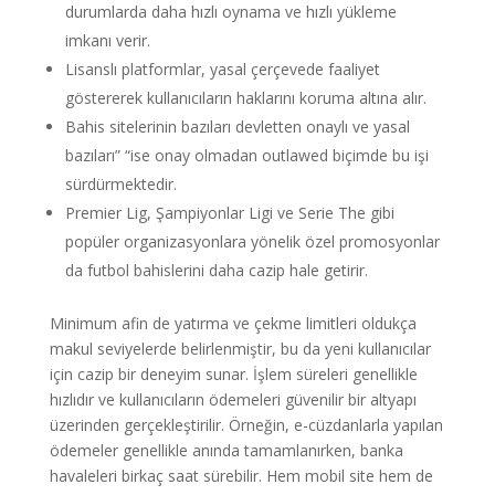
durumlarda daha hızlı oynama ve hızlı yükleme
imkanı verir.
Lisanslı platformlar, yasal çerçevede faaliyet
göstererek kullanıcıların haklarını koruma altına alır.
Bahis sitelerinin bazıları devletten onaylı ve yasal
bazıları” “ise onay olmadan outlawed biçimde bu işi
sürdürmektedir.
Premier Lig, Şampiyonlar Ligi ve Serie The gibi
popüler organizasyonlara yönelik özel promosyonlar
da futbol bahislerini daha cazip hale getirir.
Minimum afin de yatırma ve çekme limitleri oldukça
makul seviyelerde belirlenmiştir, bu da yeni kullanıcılar
için cazip bir deneyim sunar. İşlem süreleri genellikle
hızlıdır ve kullanıcıların ödemeleri güvenilir bir altyapı
üzerinden gerçekleştirilir. Örneğin, e-cüzdanlarla yapılan
ödemeler genellikle anında tamamlanırken, banka
havaleleri birkaç saat sürebilir. Hem mobil site hem de