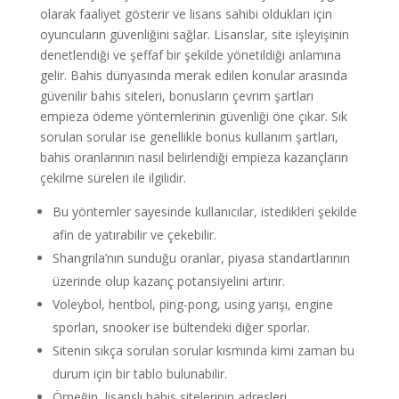
olarak faaliyet gösterir ve lisans sahibi oldukları için
oyuncuların güvenliğini sağlar. Lisanslar, site işleyişinin
denetlendiği ve şeffaf bir şekilde yönetildiği anlamına
gelir. Bahis dünyasında merak edilen konular arasında
güvenilir bahis siteleri, bonusların çevrim şartları
empieza ödeme yöntemlerinin güvenliği öne çıkar. Sık
sorulan sorular ise genellikle bonus kullanım şartları,
bahis oranlarının nasıl belirlendiği empieza kazançların
çekilme süreleri ile ilgilidir.
Bu yöntemler sayesinde kullanıcılar, istedikleri şekilde
afin de yatırabilir ve çekebilir.
Shangrila’nın sunduğu oranlar, piyasa standartlarının
üzerinde olup kazanç potansiyelini artırır.
Voleybol, hentbol, ping-pong, using yarışı, engine
sporları, snooker ise bültendeki diğer sporlar.
Sitenin sıkça sorulan sorular kısmında kimi zaman bu
durum için bir tablo bulunabilir.
Örneğin, lisanslı bahis sitelerinin adresleri,