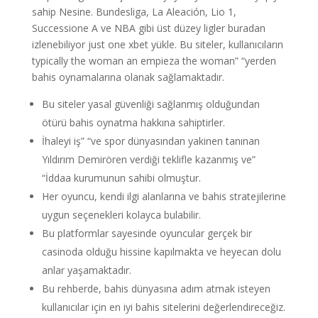
sahip Nesine. Bundesliga, La Aleación, Lio 1,
Successione A ve NBA gibi üst düzey ligler buradan
izlenebiliyor just one xbet yükle. Bu siteler, kullanıcıların
typically the woman an empieza the woman” “yerden
bahis oynamalarına olanak sağlamaktadır.
Bu siteler yasal güvenliği sağlanmış olduğundan
ötürü bahis oynatma hakkına sahiptirler.
İhaleyi iş” “ve spor dünyasından yakinen tanınan
Yıldırım Demirören verdiği teklifle kazanmış ve”
“İddaa kurumunun sahibi olmuştur.
Her oyuncu, kendi ilgi alanlarına ve bahis stratejilerine
uygun seçenekleri kolayca bulabilir.
Bu platformlar sayesinde oyuncular gerçek bir
casinoda olduğu hissine kapılmakta ve heyecan dolu
anlar yaşamaktadır.
Bu rehberde, bahis dünyasına adım atmak isteyen
kullanıcılar için en iyi bahis sitelerini değerlendireceğiz.