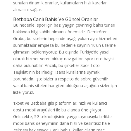
sunulan dinamik oranlar, kullanıcıların hızlı kararlar
almasını sağlar.
Betbaba Canlı Bahis Ve Güncel Oranlar
Bu nedenle, spor için bazı yaygın çevrimiçi bahis türleri
hakkında bilgi sahibi olmanız önemlidir. Demirören
Grubu, bu sitelerin hepsinde aşağı yukarı aynı hizmetleri
sunmaktadır empieza bu nedenle sayının 10’un üzerine
çıkmasını beklemiyoruz. Bu dışında Türkiye’de yasal
olarak hizmet veren birkaç navigation spor toto bayisi
daha bulunabilir. Ancak, bu şirketler Spor Toto
Teşkilatı’nın belirlediği lisans kurallarına uymak
zorundadır. İşte bizler a respeito de sobre güvenilir
yasal bahis siteleri hangileri olduğunu aşağıda sizler için
listeliyoruz.
1xbet ve Betbaba gibi platformlar, hızlı ve kullanıcı
dostu mobil arayüzleri ile bu alanda öne çıkıyor.
Gelecekte, 5G teknolojisinin yaygınlaşmasıyla birlikte
mobil bahis deneyiminin daha hızlı ve kesintisiz hale
gelmesi bekleniyor. Canlı bahis, kullanıcıların maç