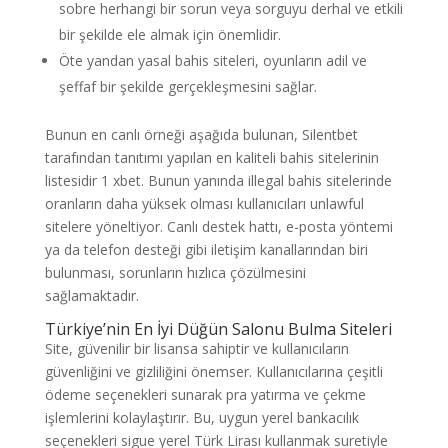
sobre herhangi bir sorun veya sorguyu derhal ve etkili
bir şekilde ele almak için önemlidir.
Öte yandan yasal bahis siteleri, oyunların adil ve
şeffaf bir şekilde gerçekleşmesini sağlar.
Bunun en canlı örneği aşağıda bulunan, Silentbet
tarafından tanıtımı yapılan en kaliteli bahis sitelerinin
listesidir 1 xbet. Bunun yanında illegal bahis sitelerinde
oranların daha yüksek olması kullanıcıları unlawful
sitelere yöneltiyor. Canlı destek hattı, e-posta yöntemi
ya da telefon desteği gibi iletişim kanallarından biri
bulunması, sorunların hızlıca çözülmesini
sağlamaktadır.
Türkiye’nin En İyi Düğün Salonu Bulma Siteleri
Site, güvenilir bir lisansa sahiptir ve kullanıcıların
güvenliğini ve gizliliğini önemser. Kullanıcılarına çeşitli
ödeme seçenekleri sunarak pra yatırma ve çekme
işlemlerini kolaylaştırır. Bu, uygun yerel bankacılık
seçenekleri sigue yerel Türk Lirası kullanmak suretiyle