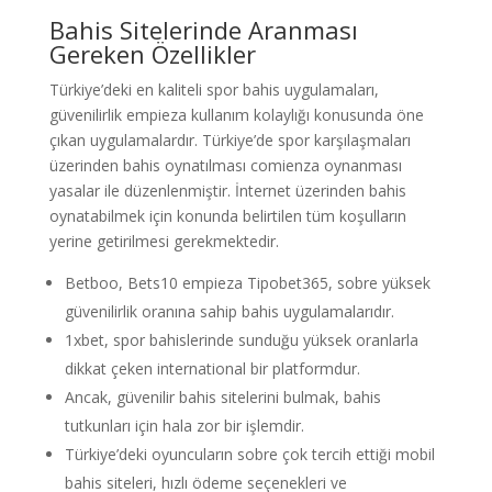
Bahis Sitelerinde Aranması
Gereken Özellikler
Türkiye’deki en kaliteli spor bahis uygulamaları,
güvenilirlik empieza kullanım kolaylığı konusunda öne
çıkan uygulamalardır. Türkiye’de spor karşılaşmaları
üzerinden bahis oynatılması comienza oynanması
yasalar ile düzenlenmiştir. İnternet üzerinden bahis
oynatabilmek için konunda belirtilen tüm koşulların
yerine getirilmesi gerekmektedir.
Betboo, Bets10 empieza Tipobet365, sobre yüksek
güvenilirlik oranına sahip bahis uygulamalarıdır.
1xbet, spor bahislerinde sunduğu yüksek oranlarla
dikkat çeken international bir platformdur.
Ancak, güvenilir bahis sitelerini bulmak, bahis
tutkunları için hala zor bir işlemdir.
Türkiye’deki oyuncuların sobre çok tercih ettiği mobil
bahis siteleri, hızlı ödeme seçenekleri ve