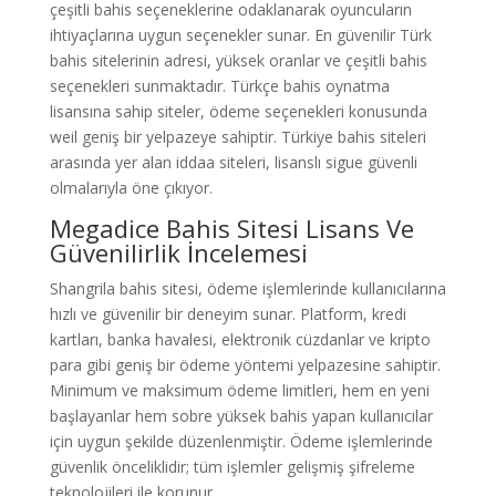
çeşitli bahis seçeneklerine odaklanarak oyuncuların
ihtiyaçlarına uygun seçenekler sunar. En güvenilir Türk
bahis sitelerinin adresi, yüksek oranlar ve çeşitli bahis
seçenekleri sunmaktadır. Türkçe bahis oynatma
lisansına sahip siteler, ödeme seçenekleri konusunda
weil geniş bir yelpazeye sahiptir. Türkiye bahis siteleri
arasında yer alan iddaa siteleri, lisanslı sigue güvenli
olmalarıyla öne çıkıyor.
Megadice Bahis Sitesi Lisans Ve
Güvenilirlik İncelemesi
Shangrila bahis sitesi, ödeme işlemlerinde kullanıcılarına
hızlı ve güvenilir bir deneyim sunar. Platform, kredi
kartları, banka havalesi, elektronik cüzdanlar ve kripto
para gibi geniş bir ödeme yöntemi yelpazesine sahiptir.
Minimum ve maksimum ödeme limitleri, hem en yeni
başlayanlar hem sobre yüksek bahis yapan kullanıcılar
için uygun şekilde düzenlenmiştir. Ödeme işlemlerinde
güvenlik önceliklidir; tüm işlemler gelişmiş şifreleme
teknolojileri ile korunur.