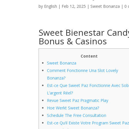
by
English
|
Feb 12, 2025
|
Sweet Bonanza
|
0
Sweet Bienestar Cand
Bonus & Casinos
Content
Sweet Bonanza
Comment Fonctionne Una Slot Lovely
Bonanza?
Est-ce Que Sweet Paz Fonctionne Avec Sob
L’argent Réel?
Revue Sweet Paz Pragmatic Play
Hoe Werkt Sweet Bonanza?
Schedule The Free Consultation
Est-ce Qu’il Existe Votre Program Sweet Paz