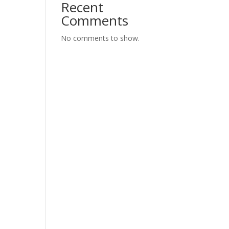
Recent
Comments
No comments to show.