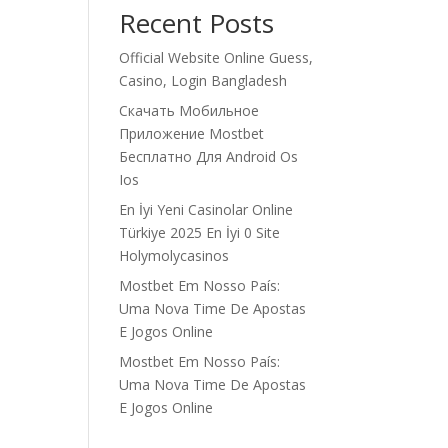
Recent Posts
Official Website Online Guess,
Casino, Login Bangladesh
Скачать Мобильное
Приложение Mostbet
Бесплатно Для Android Os
Ios
En İyi Yeni Casinolar Online
Türkiye 2025 En İyi 0 Site
Holymolycasinos
Mostbet Em Nosso País:
Uma Nova Time De Apostas
E Jogos Online
Mostbet Em Nosso País:
Uma Nova Time De Apostas
E Jogos Online