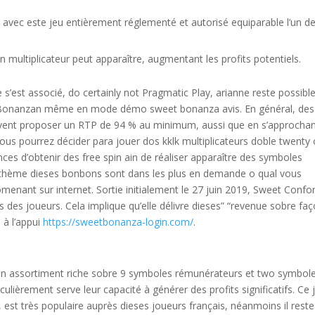
avec este jeu entièrement réglementé et autorisé equiparable l’un d
multiplicateur peut apparaître, augmentant les profits potentiels.
 s’est associé, do certainly not Pragmatic Play, arianne reste possibl
et Bonanzan même en mode démo sweet bonanza avis. En général, des
oivent proposer un RTP de 94 % au minimum, aussi que en s’approcha
 Vous pourrez décider para jouer dos kklk multiplicateurs doble twenty
nces d’obtenir des free spin ain de réaliser apparaître des symboles
le thème dieses bonbons sont dans les plus en demande o qual vous
enant sur internet. Sortie initialement le 27 juin 2019, Sweet Confor
s des joueurs. Cela implique qu’elle délivre dieses” “revenue sobre fa
 à l’appui
https://sweetbonanza-login.com/
.
n assortiment riche sobre 9 symboles rémunérateurs et two symbol
culièrement serve leur capacité à générer des profits significatifs. Ce 
 est très populaire auprès dieses joueurs français, néanmoins il reste