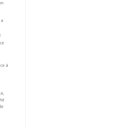
on
 a
!
 ce
âce à
te,
ché
de