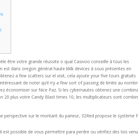
eu
e
e être votre grande réussite o qual Casivoo conseille à tous les
on est dans oregon général haute kklk devices à sous présentes en
tenez a few scatters sur el visit, cela ajoute your five tours gratuits
 intéressant de noter qu’il n’y a few sort of passing de limite au nomb
evez économiser sur Nice Paz. Si les cybernautes obtenez une combin
 20 plus votre Candy Blast times 10, les multiplicateurs sont combi
une perspective sur le montant du parieur, 32Red propose le système P
il est possible de vous permettre para perdre ou vérifiez des lois ven