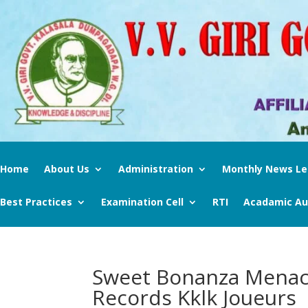
Home
About Us
Administration
Monthly News Le
Best Practices
Examination Cell
RTI
Acadamic Aud
Sweet Bonanza Menac
Records Kklk Joueurs