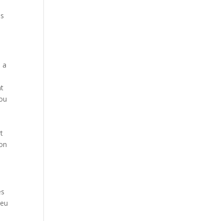
es
e a
nt
 ou
t
çon
es
jeu