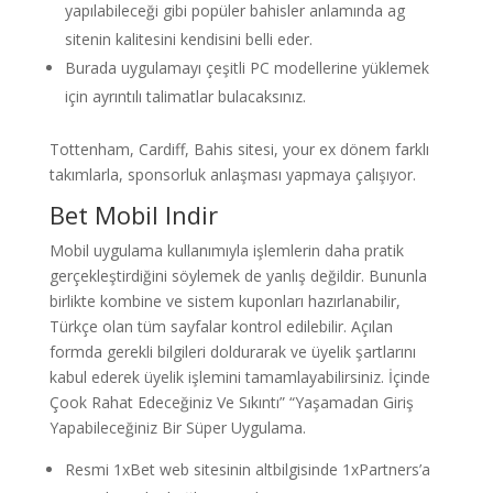
yapılabileceği gibi popüler bahisler anlamında ag
sitenin kalitesini kendisini belli eder.
Burada uygulamayı çeşitli PC modellerine yüklemek
için ayrıntılı talimatlar bulacaksınız.
Tottenham, Cardiff, Bahis sitesi, your ex dönem farklı
takımlarla, sponsorluk anlaşması yapmaya çalışıyor.
Bet Mobil Indir
Mobil uygulama kullanımıyla işlemlerin daha pratik
gerçekleştirdiğini söylemek de yanlış değildir. Bununla
birlikte kombine ve sistem kuponları hazırlanabilir,
Türkçe olan tüm sayfalar kontrol edilebilir. Açılan
formda gerekli bilgileri doldurarak ve üyelik şartlarını
kabul ederek üyelik işlemini tamamlayabilirsiniz. İçinde
Çook Rahat Edeceğiniz Ve Sıkıntı” “Yaşamadan Giriş
Yapabileceğiniz Bir Süper Uygulama.
Resmi 1xBet web sitesinin altbilgisinde 1xPartners’a