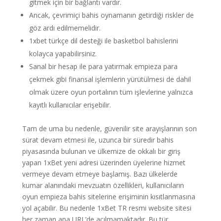
gitmek için bir bağlantı vardır.
Ancak, çevrimiçi bahis oynamanın getirdiği riskler de
göz ardı edilmemelidir.
1xbet türkçe dil desteği ile basketbol bahislerini
kolayca yapabilirsiniz.
Sanal bir hesap ile para yatırmak empieza para
çekmek gibi finansal işlemlerin yürütülmesi de dahil
olmak üzere oyun portalının tüm işlevlerine yalnızca
kayıtlı kullanıcılar erişebilir.
Tam de uma bu nedenle, güvenilir site arayışlarının son
sürat devam etmesi ile, uzunca bir süredir bahis
piyasasında bulunan ve ülkemize de okkalı bir giriş
yapan 1xBet yeni adresi üzerinden üyelerine hizmet
vermeye devam etmeye başlamış. Bazı ülkelerde
kumar alanındaki mevzuatın özellikleri, kullanıcıların
oyun empieza bahis sitelerine erişiminin kısıtlanmasına
yol açabilir. Bu nedenle 1xBet TR resmi website sitesi
her zaman ana URL’de açılmamaktadır. Bu tür