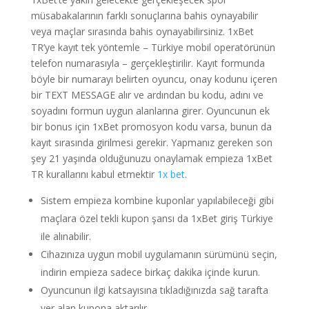
müsabakalarının farklı sonuçlarına bahis oynayabilir
veya maçlar sırasında bahis oynayabilirsiniz. 1xBet
TR’ye kayıt tek yöntemle – Türkiye mobil operatörünün
telefon numarasıyla – gerçekleştirilir. Kayıt formunda
böyle bir numarayı belirten oyuncu, onay kodunu içeren
bir TEXT MESSAGE alır ve ardından bu kodu, adını ve
soyadını formun uygun alanlarına girer. Oyuncunun ek
bir bonus için 1xBet promosyon kodu varsa, bunun da
kayıt sırasında girilmesi gerekir. Yapmanız gereken son
şey 21 yaşında olduğunuzu onaylamak empieza 1xBet
TR kurallarını kabul etmektir
1x bet
.
Sistem empieza kombine kuponlar yapılabileceği gibi
maçlara özel tekli kupon şansı da 1xBet giriş Türkiye
ile alınabilir.
Cihazınıza uygun mobil uygulamanın sürümünü seçin,
indirin empieza sadece birkaç dakika içinde kurun.
Oyuncunun ilgi katsayısına tıkladığınızda sağ tarafta
yer alan kupona aktarılır.