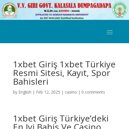
1xbet Giriş 1xbet Türkiye
Resmi Sitesi, Kayıt, Spor
Bahisleri
by
English
|
Feb 12, 2025
|
casino
|
0 comments
1xbet Giriş Türkiye’deki
En Iyi Bahis Ve Casino