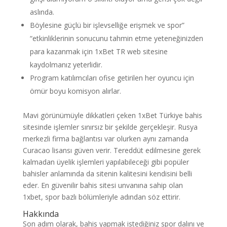
aslında.
Böylesine güçlü bir işlevselliğe erişmek ve spor”
“etkinliklerinin sonucunu tahmin etme yeteneğinizden
para kazanmak için 1xBet TR web sitesine
kaydolmanız yeterlidir.
Program katılımcıları ofise getirilen her oyuncu için
ömür boyu komisyon alırlar.
Mavi görünümüyle dikkatleri çeken 1xBet Türkiye bahis
sitesinde işlemler sınırsız bir şekilde gerçekleşir. Rusya
merkezli firma bağlantısı var olurken aynı zamanda
Curacao lisansı güven verir. Tereddüt edilmesine gerek
kalmadan üyelik işlemleri yapılabileceği gibi popüler
bahisler anlamında da sitenin kalitesini kendisini belli
eder. En güvenilir bahis sitesi unvanına sahip olan
1xbet, spor bazlı bölümleriyle adından söz ettirir.
Hakkında
Son adım olarak, bahis yapmak istediğiniz spor dalını ve