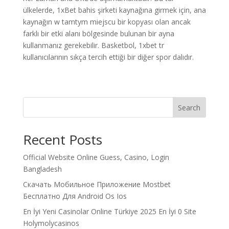
ülkelerde, 1xBet bahis şirketi kaynağına girmek için, ana
kaynağın w tamtym miejscu bir kopyası olan ancak
farklı bir etki alanı bölgesinde bulunan bir ayna
kullanmanız gerekebilir. Basketbol, 1xbet tr
kullanıcılarının sıkça tercih ettiği bir diğer spor dalıdır.
Search
Recent Posts
Official Website Online Guess, Casino, Login
Bangladesh
Скачать Мобильное Приложение Mostbet
Бесплатно Для Android Os Ios
En İyi Yeni Casinolar Online Türkiye 2025 En İyi 0 Site
Holymolycasinos