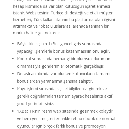
hesap kısmında da var olan kutucuğun işaretlenmesi
istenir. Websitesinin Türkçe dil desteği ve etkili müşteri
hizmetleri, Türk kullanıcılarının bu platforma olan ilgisini
artırmakta ve 1xbet uluslararası arenada tanınan bir
marka haline gelmektedir.
Böylelikle kişinin 1xBet güncel giriş sonrasında
yapacağı işlemlerle bonus kazanmasının önü açılır.
Kontrol sonrasında herhangi bir olumsuz durumun
olmamasıyla gönderimler otomatik gerçekleşir.
Detaylı anlatımda var olurken kullanıcıların tamamı
bonuslardan yararlanma şansına sahiptir.
Kayıt işlemi sırasında kişisel bilgilerinizi girerek ve
gerekli doğrulamaları tamamlayarak hesabınızı aktif
good getirebilirsiniz.
1XBet TR’nin resmi web sitesinde gezinmek kolaydır
ve hem yeni müşteriler ankle rehab ebook de normal
oyuncular için birçok farklı bonus ve promosyon