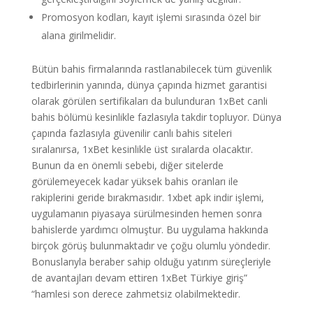
Promosyon kodları, kayıt işlemi sırasında özel bir
alana girilmelidir.
Bütün bahis firmalarında rastlanabilecek tüm güvenlik
tedbirlerinin yanında, dünya çapında hizmet garantisi
olarak görülen sertifikaları da bulunduran 1xBet canli
bahis bölümü kesinlikle fazlasıyla takdir topluyor. Dünya
çapında fazlasıyla güvenilir canlı bahis siteleri
sıralanırsa, 1xBet kesinlikle üst sıralarda olacaktır.
Bunun da en önemli sebebi, diğer sitelerde
görülemeyecek kadar yüksek bahis oranları ile
rakiplerini geride bırakmasıdır. 1xbet apk indir işlemi,
uygulamanın piyasaya sürülmesinden hemen sonra
bahislerde yardımcı olmuştur. Bu uygulama hakkında
birçok görüş bulunmaktadır ve çoğu olumlu yöndedir.
Bonuslarıyla beraber sahip olduğu yatırım süreçleriyle
de avantajları devam ettiren 1xBet Türkiye giriş”
“hamlesi son derece zahmetsiz olabilmektedir.