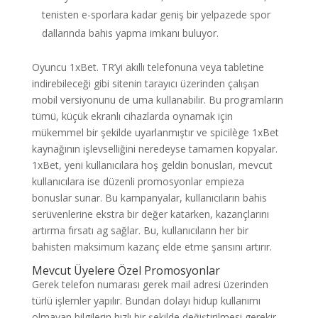
tenisten e-sporlara kadar geniş bir yelpazede spor
dallarında bahis yapma imkanı buluyor.
Oyuncu 1xBet. TR’yi akıllı telefonuna veya tabletine
indirebileceği gibi sitenin tarayıcı üzerinden çalışan
mobil versiyonunu de uma kullanabilir. Bu programların
tümü, küçük ekranlı cihazlarda oynamak için
mükemmel bir şekilde uyarlanmıştır ve spicilège 1xBet
kaynağının işlevselliğini neredeyse tamamen kopyalar.
1xBet, yeni kullanıcılara hoş geldin bonusları, mevcut
kullanıcılara ise düzenli promosyonlar empieza
bonuslar sunar. Bu kampanyalar, kullanıcıların bahis
serüvenlerine ekstra bir değer katarken, kazançlarını
artırma fırsatı ag sağlar. Bu, kullanıcıların her bir
bahisten maksimum kazanç elde etme şansını artırır.
Mevcut Üyelere Özel Promosyonlar
Gerek telefon numarası gerek mail adresi üzerinden
türlü işlemler yapılır. Bundan dolayı hidup kullanımı
olmayan bilgilerin hızlı bir şekilde değiştirilmesi gerekir.