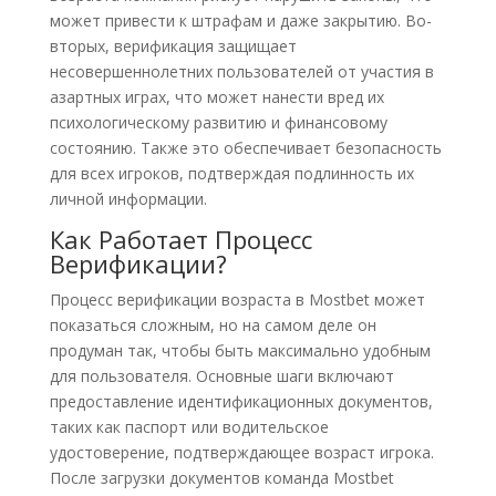
может привести к штрафам и даже закрытию. Во-
вторых, верификация защищает
несовершеннолетних пользователей от участия в
азартных играх, что может нанести вред их
психологическому развитию и финансовому
состоянию. Также это обеспечивает безопасность
для всех игроков, подтверждая подлинность их
личной информации.
Как Работает Процесс
Верификации?
Процесс верификации возраста в Mostbet может
показаться сложным, но на самом деле он
продуман так, чтобы быть максимально удобным
для пользователя. Основные шаги включают
предоставление идентификационных документов,
таких как паспорт или водительское
удостоверение, подтверждающее возраст игрока.
После загрузки документов команда Mostbet