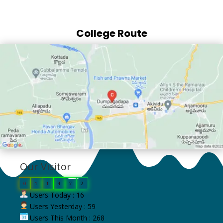
College Route
Our Visitor
0
1
1
4
7
2
Users Today : 16
Users Yesterday : 59
Users This Month : 268