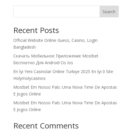
Search
Recent Posts
Official Website Online Guess, Casino, Login
Bangladesh
Скачать Мобильное Приложение Mostbet
Бесплатно Для Android Os Ios
En İyi Yeni Casinolar Online Türkiye 2025 En İyi 0 Site
Holymolycasinos
Mostbet Em Nosso País: Uma Nova Time De Apostas
E Jogos Online
Mostbet Em Nosso País: Uma Nova Time De Apostas
E Jogos Online
Recent Comments