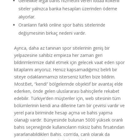
Genellikle legal bahis hizmetini veren iddaa kökenli
siteler yalnızca banka hesapları üzerinden ödeme
alıyorlar.
Oranların farklı online spor bahis sitelerinde
değişmesinin birkaç nedeni vardır.
Ayrıca, daha az tanınan spor sitelerinin geniş bir
yelpazesine sahibiz empieza her zaman geri
bildirimlerimize dahil etmek için gelecek vaat eden spor
kitaplarını arıyoruz. Henüz kapsamadığımız belirli bir
siteye odaklanmamızı isterseniz lütfen bize bildirin.
MostBet, “kendi” bölgelerinde objektif bir avantaj elde
ederken, önde gelen uluslararası bahisçilerle rekabet
edebilir. Türkiye’den müşteriler için, web sitesinin tüm
bölümlerinin kendi ana dillerine tam bir çevirisi vardır ve
yerel para biriminde hesap açma ve bahis yapma
olanağı vardır. Bünyesinde bulunan 5000 yüksek oranlı
bahis seçeneğinde kullanıcıların risksiz bahis fırsatından
yararlanabildikleri Bahis. com’da, canlı olarak da