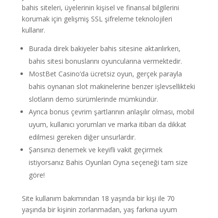
bahis siteleri, üyelerinin kişisel ve finansal bilgilerini
korumak için gelişmiş SSL şifreleme teknolojileri
kullanır.
Burada direk bakiyeler bahis sitesine aktarılırken,
bahis sitesi bonuslarını oyuncularına vermektedir.
MostBet Casino’da ücretsiz oyun, gerçek parayla
bahis oynanan slot makinelerine benzer işlevsellikteki
slotların demo sürümlerinde mümkündür.
Ayrıca bonus çevrim şartlarının anlaşılır olması, mobil
uyum, kullanıcı yorumları ve marka itibarı da dikkat
edilmesi gereken diğer unsurlardır.
Şansınızı denemek ve keyifli vakit geçirmek
istiyorsanız Bahis Oyunları Oyna seçeneği tam size
göre!
Site kullanım bakımından 18 yaşında bir kişi ile 70
yaşında bir kişinin zorlanmadan, yaş farkına uyum