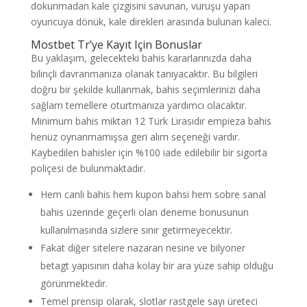
dokunmadan kale çizgisini savunan, vuruşu yapan
oyuncuya dönük, kale direkleri arasında bulunan kaleci.
Mostbet Tr’ye Kayıt Için Bonuslar
Bu yaklaşım, gelecekteki bahis kararlarınızda daha
bilinçli davranmanıza olanak tanıyacaktır. Bu bilgileri
doğru bir şekilde kullanmak, bahis seçimlerinizi daha
sağlam temellere oturtmanıza yardımcı olacaktır.
Minimum bahis miktarı 12 Türk Lirasıdır empieza bahis
henüz oynanmamışsa geri alım seçeneği vardır.
Kaybedilen bahisler için %100 iade edilebilir bir sigorta
poliçesi de bulunmaktadır.
Hem canlı bahis hem kupon bahsi hem sobre sanal
bahis üzerinde geçerli olan deneme bonusunun
kullanılmasında sizlere sınır getirmeyecektir.
Fakat diğer sitelere nazaran nesine ve bilyoner
betagt yapısının daha kolay bir ara yüze sahip olduğu
görünmektedir.
Temel prensip olarak, slotlar rastgele sayı üreteci