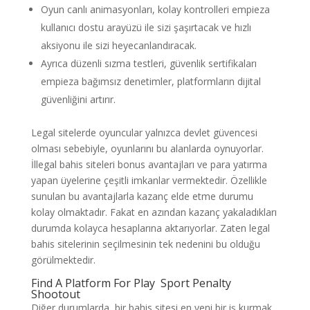
Oyun canlı animasyonları, kolay kontrolleri empieza
kullanıcı dostu arayüzü ile sizi şaşırtacak ve hızlı
aksiyonu ile sizi heyecanlandıracak.
Ayrıca düzenli sızma testleri, güvenlik sertifikaları
empieza bağımsız denetimler, platformların dijital
güvenliğini artırır.
Legal sitelerde oyuncular yalnızca devlet güvencesi
olması sebebiyle, oyunlarını bu alanlarda oynuyorlar.
İllegal bahis siteleri bonus avantajları ve para yatırma
yapan üyelerine çeşitli imkanlar vermektedir. Özellikle
sunulan bu avantajlarla kazanç elde etme durumu
kolay olmaktadır. Fakat en azından kazanç yakaladıkları
durumda kolayca hesaplarına aktarıyorlar. Zaten legal
bahis sitelerinin seçilmesinin tek nedenini bu olduğu
görülmektedir.
Find A Platform For Play Sport Penalty
Shootout
Diğer durumlarda, bir bahis sitesi en yeni bir iş kurmak