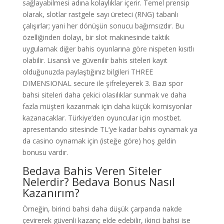
sağlayabilmesi adına kolaylıklar içerir. Temel prensip
olarak, slotlar rastgele sayı üreteci (RNG) tabanlı
çalışırlar; yani her dönüşün sonucu bağımsızdır. Bu
özelliğinden dolayı, bir slot makinesinde taktik
uygulamak diğer bahis oyunlarına göre nispeten kısıtlı
olabilir. Lisanslı ve güvenilir bahis siteleri kayıt
olduğunuzda paylaştığınız bilgileri THREE
DIMENSIONAL secure ile şifreleyerek 3. Bazı spor
bahsi siteleri daha çekici olasılıklar sunmak ve daha
fazla müşteri kazanmak için daha küçük komisyonlar
kazanacaklar. Türkiye’den oyuncular için mostbet.
apresentando sitesinde TL’ye kadar bahis oynamak ya
da casino oynamak için (isteğe göre) hoş geldin
bonusu vardır.
Bedava Bahis Veren Siteler
Nelerdir? Bedava Bonus Nasıl
Kazanırım?
Örneğin, birinci bahsi daha düşük çarpanda nakde
çevirerek güvenli kazanç elde edebilir, ikinci bahsi ise