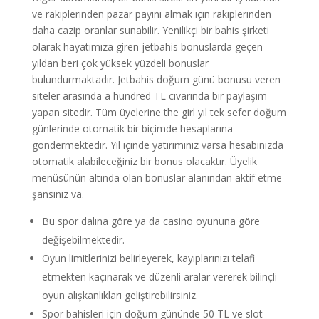
ve rakiplerinden pazar payını almak için rakiplerinden
daha cazip oranlar sunabilir. Yenilikçi bir bahis şirketi
olarak hayatımıza giren jetbahis bonuslarda geçen
yıldan beri çok yüksek yüzdeli bonuslar
bulundurmaktadır. Jetbahis doğum günü bonusu veren
siteler arasında a hundred TL civarında bir paylaşım
yapan sitedir. Tüm üyelerine the girl yıl tek sefer doğum
günlerinde otomatik bir biçimde hesaplarına
göndermektedir. Yıl içinde yatırımınız varsa hesabınızda
otomatik alabileceğiniz bir bonus olacaktır. Üyelik
menüsünün altında olan bonuslar alanından aktif etme
şansınız va.
Bu spor dalına göre ya da casino oyununa göre
değişebilmektedir.
Oyun limitlerinizi belirleyerek, kayıplarınızı telafi
etmekten kaçınarak ve düzenli aralar vererek bilinçli
oyun alışkanlıkları geliştirebilirsiniz.
Spor bahisleri için doğum gününde 50 TL ve slot