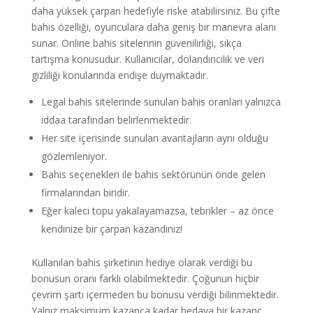
daha yüksek çarpan hedefiyle riske atabilirsiniz. Bu çifte
bahis özelliği, oyunculara daha geniş bir manevra alanı
sunar. Online bahis sitelerinin güvenilirliği, sıkça
tartışma konusudur. Kullanıcılar, dolandırıcılık ve veri
gizliliği konularında endişe duymaktadır.
Legal bahis sitelerinde sunulan bahis oranları yalnızca
iddaa tarafından belirlenmektedir.
Her site içerisinde sunulan avantajların aynı olduğu
gözlemleniyor.
Bahis seçenekleri ile bahis sektörünün önde gelen
firmalarından biridir.
Eğer kaleci topu yakalayamazsa, tebrikler – az önce
kendinize bir çarpan kazandınız!
Kullanılan bahis şirketinin hediye olarak verdiği bu
bonusun oranı farklı olabilmektedir. Çoğunun hiçbir
çevrim şartı içermeden bu bonusu verdiği bilinmektedir.
Yalnız maksimum kazanca kadar bedava bir kazanç