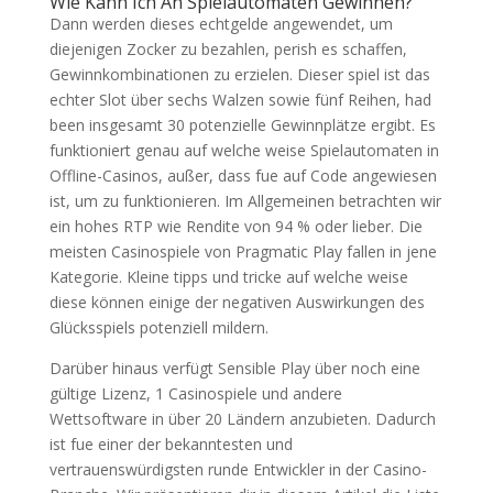
Wie Kann Ich An Spielautomaten Gewinnen?
Dann werden dieses echtgelde angewendet, um
diejenigen Zocker zu bezahlen, perish es schaffen,
Gewinnkombinationen zu erzielen. Dieser spiel ist das
echter Slot über sechs Walzen sowie fünf Reihen, had
been insgesamt 30 potenzielle Gewinnplätze ergibt. Es
funktioniert genau auf welche weise Spielautomaten in
Offline-Casinos, außer, dass fue auf Code angewiesen
ist, um zu funktionieren. Im Allgemeinen betrachten wir
ein hohes RTP wie Rendite von 94 % oder lieber. Die
meisten Casinospiele von Pragmatic Play fallen in jene
Kategorie. Kleine tipps und tricke auf welche weise
diese können einige der negativen Auswirkungen des
Glücksspiels potenziell mildern.
Darüber hinaus verfügt Sensible Play über noch eine
gültige Lizenz, 1 Casinospiele und andere
Wettsoftware in über 20 Ländern anzubieten. Dadurch
ist fue einer der bekanntesten und
vertrauenswürdigsten runde Entwickler in der Casino-