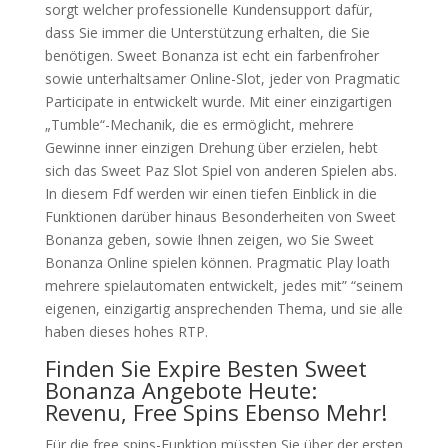
sorgt welcher professionelle Kundensupport dafür,
dass Sie immer die Unterstützung erhalten, die Sie
benötigen. Sweet Bonanza ist echt ein farbenfroher
sowie unterhaltsamer Online-Slot, jeder von Pragmatic
Participate in entwickelt wurde. Mit einer einzigartigen
„Tumble“-Mechanik, die es ermöglicht, mehrere
Gewinne inner einzigen Drehung über erzielen, hebt
sich das Sweet Paz Slot Spiel von anderen Spielen abs.
In diesem Fdf werden wir einen tiefen Einblick in die
Funktionen darüber hinaus Besonderheiten von Sweet
Bonanza geben, sowie Ihnen zeigen, wo Sie Sweet
Bonanza Online spielen können. Pragmatic Play loath
mehrere spielautomaten entwickelt, jedes mit” “seinem
eigenen, einzigartig ansprechenden Thema, und sie alle
haben dieses hohes RTP.
Finden Sie Expire Besten Sweet
Bonanza Angebote Heute:
Revenu, Free Spins Ebenso Mehr!
Für die free spins-Funktion müssten Sie über der ersten