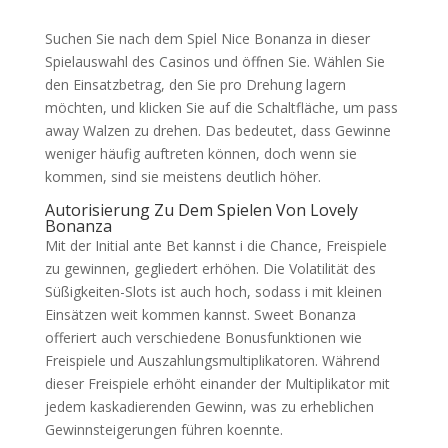
Suchen Sie nach dem Spiel Nice Bonanza in dieser
Spielauswahl des Casinos und öffnen Sie. Wählen Sie
den Einsatzbetrag, den Sie pro Drehung lagern
möchten, und klicken Sie auf die Schaltfläche, um pass
away Walzen zu drehen. Das bedeutet, dass Gewinne
weniger häufig auftreten können, doch wenn sie
kommen, sind sie meistens deutlich höher.
Autorisierung Zu Dem Spielen Von Lovely
Bonanza
Mit der Initial ante Bet kannst i die Chance, Freispiele
zu gewinnen, gegliedert erhöhen. Die Volatilität des
Süßigkeiten-Slots ist auch hoch, sodass i mit kleinen
Einsätzen weit kommen kannst. Sweet Bonanza
offeriert auch verschiedene Bonusfunktionen wie
Freispiele und Auszahlungsmultiplikatoren. Während
dieser Freispiele erhöht einander der Multiplikator mit
jedem kaskadierenden Gewinn, was zu erheblichen
Gewinnsteigerungen führen koennte.