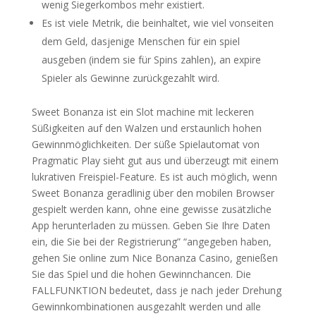
wenig Siegerkombos mehr existiert.
Es ist viele Metrik, die beinhaltet, wie viel vonseiten
dem Geld, dasjenige Menschen für ein spiel
ausgeben (indem sie für Spins zahlen), an expire
Spieler als Gewinne zurückgezahlt wird.
Sweet Bonanza ist ein Slot machine mit leckeren
Süßigkeiten auf den Walzen und erstaunlich hohen
Gewinnmöglichkeiten. Der süße Spielautomat von
Pragmatic Play sieht gut aus und überzeugt mit einem
lukrativen Freispiel-Feature. Es ist auch möglich, wenn
Sweet Bonanza geradlinig über den mobilen Browser
gespielt werden kann, ohne eine gewisse zusätzliche
App herunterladen zu müssen. Geben Sie Ihre Daten
ein, die Sie bei der Registrierung” “angegeben haben,
gehen Sie online zum Nice Bonanza Casino, genießen
Sie das Spiel und die hohen Gewinnchancen. Die
FALLFUNKTION bedeutet, dass je nach jeder Drehung
Gewinnkombinationen ausgezahlt werden und alle