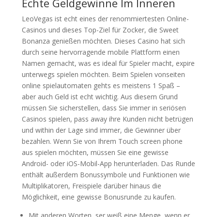
Echte Geldgewinne Im Inneren
LeoVegas ist echt eines der renommiertesten Online-
Casinos und dieses Top-Ziel für Zocker, die Sweet
Bonanza genießen möchten. Dieses Casino hat sich
durch seine hervorragende mobile Plattform einen
Namen gemacht, was es ideal für Spieler macht, expire
unterwegs spielen möchten. Beim Spielen vonseiten
online spielautomaten gehts es meistens 1 Spaß –
aber auch Geld ist echt wichtig. Aus diesem Grund
müssen Sie sicherstellen, dass Sie immer in seriösen
Casinos spielen, pass away ihre Kunden nicht betrügen
und within der Lage sind immer, die Gewinner über
bezahlen. Wenn Sie von Ihrem Touch screen phone
aus spielen möchten, müssen Sie eine gewisse
Android- oder iOS-Mobil-App herunterladen. Das Runde
enthält außerdem Bonussymbole und Funktionen wie
Multiplikatoren, Freispiele darüber hinaus die
Möglichkeit, eine gewisse Bonusrunde zu kaufen.
Mit anderen Worten, ser weiß eine Menge, wenn er