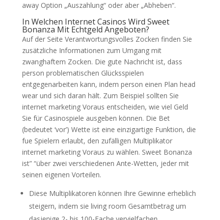
away Option „Auszahlung“ oder aber „Abheben“.
In Welchen Internet Casinos Wird Sweet
Bonanza Mit Echtgeld Angeboten?
Auf der Seite Verantwortungsvolles Zocken finden Sie
zusätzliche Informationen zum Umgang mit
zwanghaftem Zocken. Die gute Nachricht ist, dass
person problematischen Glücksspielen
entgegenarbeiten kann, indem person einen Plan head
wear und sich daran hält. Zum Beispiel sollten Sie
internet marketing Voraus entscheiden, wie viel Geld
Sie für Casinospiele ausgeben können. Die Bet
(bedeutet ‘vor’) Wette ist eine einzigartige Funktion, die
fue Spielern erlaubt, den zufälligen Multiplikator
internet marketing Voraus zu wählen. Sweet Bonanza
ist” “über zwei verschiedenen Ante-Wetten, jeder mit
seinen eigenen Vorteilen.
Diese Multiplikatoren können Ihre Gewinne erheblich
steigern, indem sie living room Gesamtbetrag um
dasjenige 2- bis 100-Fache vervielfachen.