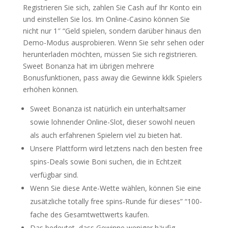
Registrieren Sie sich, zahlen Sie Cash auf Ihr Konto ein
und einstellen Sie los. Im Online-Casino können Sie
nicht nur 1″ “Geld spielen, sondern darüber hinaus den
Demo-Modus ausprobieren. Wenn Sie sehr sehen oder
herunterladen möchten, müssen Sie sich registrieren.
Sweet Bonanza hat im übrigen mehrere
Bonusfunktionen, pass away die Gewinne kklk Spielers
erhöhen können.
Sweet Bonanza ist natürlich ein unterhaltsamer
sowie lohnender Online-Slot, dieser sowohl neuen
als auch erfahrenen Spielern viel zu bieten hat.
Unsere Plattform wird letztens nach den besten free
spins-Deals sowie Boni suchen, die in Echtzeit
verfügbar sind.
Wenn Sie diese Ante-Wette wählen, können Sie eine
zusätzliche totally free spins-Runde für dieses” “100-
fache des Gesamtwettwerts kaufen.
Das bedeutet, dass Gewinne weniger häufig