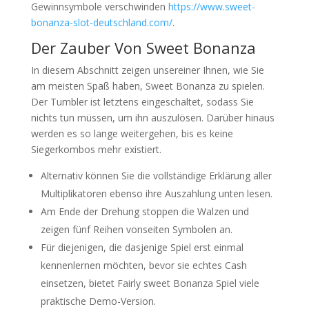
Gewinnsymbole verschwinden
https://www.sweet-
bonanza-slot-deutschland.com/
.
Der Zauber Von Sweet Bonanza
In diesem Abschnitt zeigen unsereiner Ihnen, wie Sie
am meisten Spaß haben, Sweet Bonanza zu spielen.
Der Tumbler ist letztens eingeschaltet, sodass Sie
nichts tun müssen, um ihn auszulösen. Darüber hinaus
werden es so lange weitergehen, bis es keine
Siegerkombos mehr existiert.
Alternativ können Sie die vollständige Erklärung aller
Multiplikatoren ebenso ihre Auszahlung unten lesen.
Am Ende der Drehung stoppen die Walzen und
zeigen fünf Reihen vonseiten Symbolen an.
Für diejenigen, die dasjenige Spiel erst einmal
kennenlernen möchten, bevor sie echtes Cash
einsetzen, bietet Fairly sweet Bonanza Spiel viele
praktische Demo-Version.