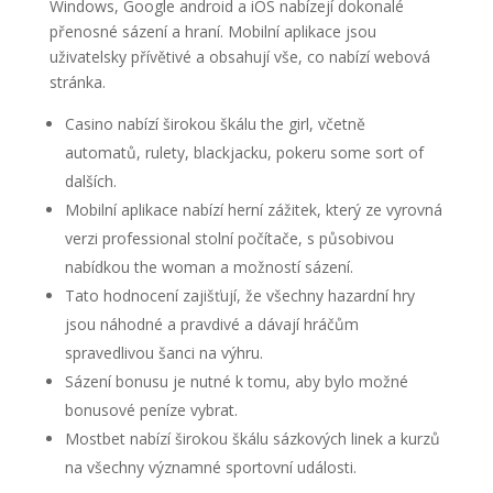
Windows, Google android a iOS nabízejí dokonalé
přenosné sázení a hraní. Mobilní aplikace jsou
uživatelsky přívětivé a obsahují vše, co nabízí webová
stránka.
Casino nabízí širokou škálu the girl, včetně
automatů, rulety, blackjacku, pokeru some sort of
dalších.
Mobilní aplikace nabízí herní zážitek, který ze vyrovná
verzi professional stolní počítače, s působivou
nabídkou the woman a možností sázení.
Tato hodnocení zajišťují, že všechny hazardní hry
jsou náhodné a pravdivé a dávají hráčům
spravedlivou šanci na výhru.
Sázení bonusu je nutné k tomu, aby bylo možné
bonusové peníze vybrat.
Mostbet nabízí širokou škálu sázkových linek a kurzů
na všechny významné sportovní události.