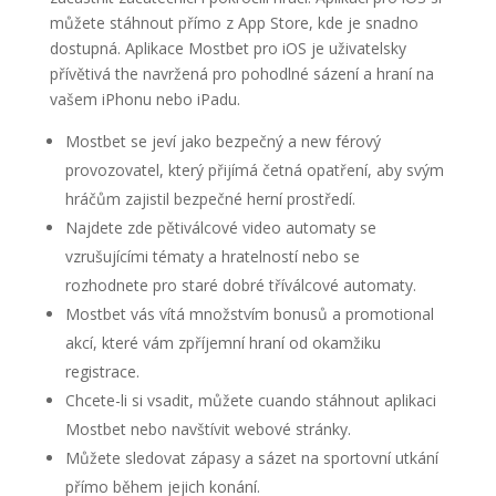
můžete stáhnout přímo z App Store, kde je snadno
dostupná. Aplikace Mostbet pro iOS je uživatelsky
přívětivá the navržená pro pohodlné sázení a hraní na
vašem iPhonu nebo iPadu.
Mostbet se jeví jako bezpečný a new férový
provozovatel, který přijímá četná opatření, aby svým
hráčům zajistil bezpečné herní prostředí.
Najdete zde pětiválcové video automaty se
vzrušujícími tématy a hratelností nebo se
rozhodnete pro staré dobré tříválcové automaty.
Mostbet vás vítá množstvím bonusů a promotional
akcí, které vám zpříjemní hraní od okamžiku
registrace.
Chcete-li si vsadit, můžete cuando stáhnout aplikaci
Mostbet nebo navštívit webové stránky.
Můžete sledovat zápasy a sázet na sportovní utkání
přímo během jejich konání.