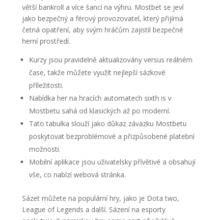
větší bankroll a více šancí na výhru. Mostbet se jeví
jako bezpečný a férový provozovatel, který přijímá
četná opatření, aby svým hráčům zajistil bezpečné
herní prostředí.
Kurzy jsou pravidelně aktualizovány versus reálném
čase, takže můžete využít nejlepší sázkové
příležitosti.
Nabídka her na hracích automatech sixth is v
Mostbetu sahá od klasických až po moderní.
Tato tabulka slouží jako důkaz závazku Mostbetu
poskytovat bezproblémové a přizpůsobené platební
možnosti.
Mobilní aplikace jsou uživatelsky přívětivé a obsahují
vše, co nabízí webová stránka.
Sázet můžete na populární hry, jako je Dota two,
League of Legends a další. Sázení na esporty