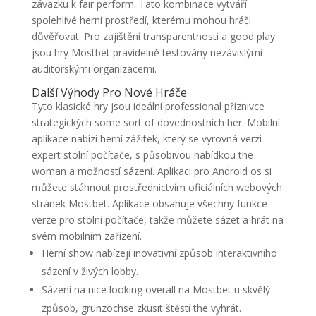
závazku k fair perform. Tato kombinace vytváří
spolehlivé herní prostředí, kterému mohou hráči
důvěřovat. Pro zajištění transparentnosti a good play
jsou hry Mostbet pravidelně testovány nezávislými
auditorskými organizacemi.
Další Výhody Pro Nové Hráče
Tyto klasické hry jsou ideální professional příznivce
strategických some sort of dovednostních her. Mobilní
aplikace nabízí herní zážitek, který se vyrovná verzi
expert stolní počítače, s působivou nabídkou the
woman a možností sázení. Aplikaci pro Android os si
můžete stáhnout prostřednictvím oficiálních webových
stránek Mostbet. Aplikace obsahuje všechny funkce
verze pro stolní počítače, takže můžete sázet a hrát na
svém mobilním zařízení.
Herní show nabízejí inovativní způsob interaktivního
sázení v živých lobby.
Sázení na nice looking overall na Mostbet u skvělý
způsob, grunzochse zkusit štěstí the vyhrát.