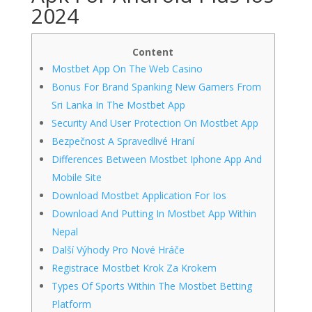
2024
Content
Mostbet App On The Web Casino
Bonus For Brand Spanking New Gamers From
Sri Lanka In The Mostbet App
Security And User Protection On Mostbet App
Bezpečnost A Spravedlivé Hraní
Differences Between Mostbet Iphone App And
Mobile Site
Download Mostbet Application For Ios
Download And Putting In Mostbet App Within
Nepal
Další Výhody Pro Nové Hráče
Registrace Mostbet Krok Za Krokem
Types Of Sports Within The Mostbet Betting
Platform