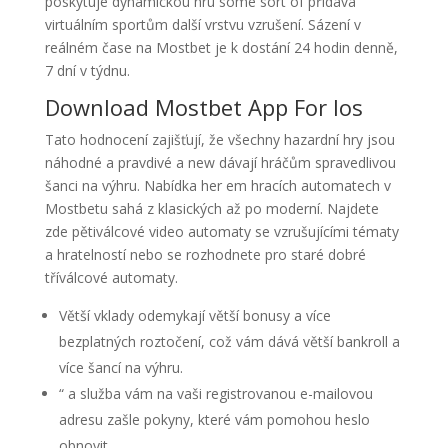
poskytuje dynamickou hru some sort of přidává
virtuálním sportům další vrstvu vzrušení. Sázení v
reálném čase na Mostbet je k dostání 24 hodin denně,
7 dní v týdnu.
Download Mostbet App For Ios
Tato hodnocení zajišťují, že všechny hazardní hry jsou
náhodné a pravdivé a new dávají hráčům spravedlivou
šanci na výhru. Nabídka her em hracích automatech v
Mostbetu sahá z klasických až po moderní. Najdete
zde pětiválcové video automaty se vzrušujícími tématy
a hratelností nebo se rozhodnete pro staré dobré
tříválcové automaty.
Větší vklady odemykají větší bonusy a více
bezplatných roztočení, což vám dává větší bankroll a
více šancí na výhru.
“ a služba vám na vaši registrovanou e-mailovou
adresu zašle pokyny, které vám pomohou heslo
obnovit.