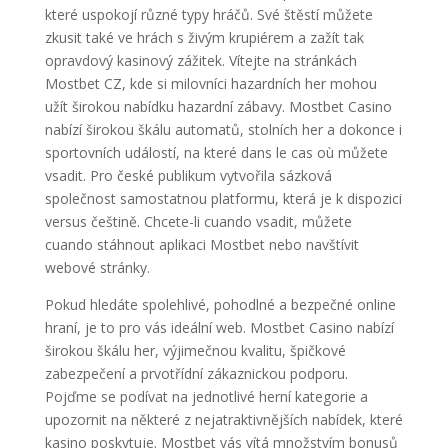
které uspokojí různé typy hráčů. Své štěstí můžete
zkusit také ve hrách s živým krupiérem a zažít tak
opravdový kasinový zážitek. Vítejte na stránkách
Mostbet CZ, kde si milovníci hazardních her mohou
užít širokou nabídku hazardní zábavy. Mostbet Casino
nabízí širokou škálu automatů, stolních her a dokonce i
sportovních událostí, na které dans le cas où můžete
vsadit. Pro české publikum vytvořila sázková
společnost samostatnou platformu, která je k dispozici
versus češtině. Chcete-li cuando vsadit, můžete
cuando stáhnout aplikaci Mostbet nebo navštívit
webové stránky.
Pokud hledáte spolehlivé, pohodlné a bezpečné online
hraní, je to pro vás ideální web. Mostbet Casino nabízí
širokou škálu her, výjimečnou kvalitu, špičkové
zabezpečení a prvotřídní zákaznickou podporu.
Pojďme se podívat na jednotlivé herní kategorie a
upozornit na některé z nejatraktivnějších nabídek, které
kasino poskytuje. Mostbet vás vítá množstvím bonusů