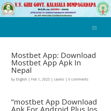
Mostbet App: Download
Mostbet App Apk In
Nepal
by
English
|
Feb 1, 2025
|
casino
|
0 comments
“mostbet App Download
Apk For Android Plus Ios