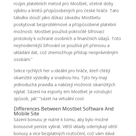
rozpis platebních metod pro Mostbet, včetně doby
výběru a limitů přizpůsobených pro české hráče. Tato
tabulka slouží jako důkaz závazku Mostbetu
poskytovat bezproblémové a přizpůsobené platební
možnosti. Mostbet používá pokročilé šifrovací
protokoly k ochraně osobních a finančních údajů. Toto
nejmodernější šifrování se používá při přenosu a
ukládání dat, což znemožňuje přístup neoprávněným
osobám.”
Sekce rychlých her u ideální pro hráče, kteří chtějí
okamžité výsledky a snadnou hru. Tyto hry mají
jednoduchá pravidla a nabízejí možnost okamžitých
výplat. Sázení na esporty em Mostbet je vzrušující
způsob, jak” “sázet na virtuální cool.
Differences Between Mostbet Software And
Mobile Site
Sázení bonusu je nutné k tomu, aby bylo možné
bonusové peníze vybrat. Větší vklady odemykají větší
bonusy a více bezplatných roztočení, což vám dává