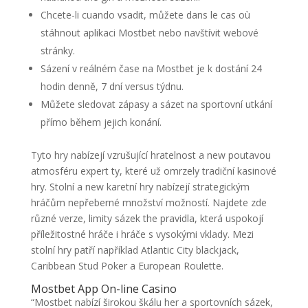
Chcete-li cuando vsadit, můžete dans le cas où
stáhnout aplikaci Mostbet nebo navštívit webové
stránky.
Sázení v reálném čase na Mostbet je k dostání 24
hodin denně, 7 dní versus týdnu.
Můžete sledovat zápasy a sázet na sportovní utkání
přímo během jejich konání.
Tyto hry nabízejí vzrušující hratelnost a new poutavou
atmosféru expert ty, které už omrzely tradiční kasinové
hry. Stolní a new karetní hry nabízejí strategickým
hráčům nepřeberné množství možností. Najdete zde
různé verze, limity sázek the pravidla, která uspokojí
příležitostné hráče i hráče s vysokými vklady. Mezi
stolní hry patří například Atlantic City blackjack,
Caribbean Stud Poker a European Roulette.
Mostbet App On-line Casino
“Mostbet nabízí širokou škálu her a sportovních sázek,