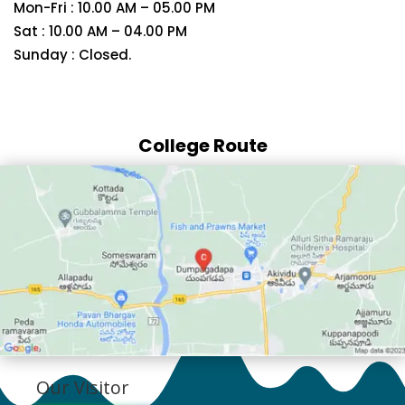
Mon-Fri : 10.00 AM – 05.00 PM
Sat : 10.00 AM – 04.00 PM
Sunday : Closed.
College Route
Our Visitor