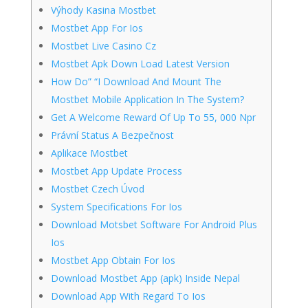
Výhody Kasina Mostbet
Mostbet App For Ios
Mostbet Live Casino Cz
Mostbet Apk Down Load Latest Version
How Do” “I Download And Mount The
Mostbet Mobile Application In The System?
Get A Welcome Reward Of Up To 55, 000 Npr
Právní Status A Bezpečnost
Aplikace Mostbet
Mostbet App Update Process
Mostbet Czech Úvod
System Specifications For Ios
Download Motsbet Software For Android Plus
Ios
Mostbet App Obtain For Ios
Download Mostbet App (apk) Inside Nepal
Download App With Regard To Ios