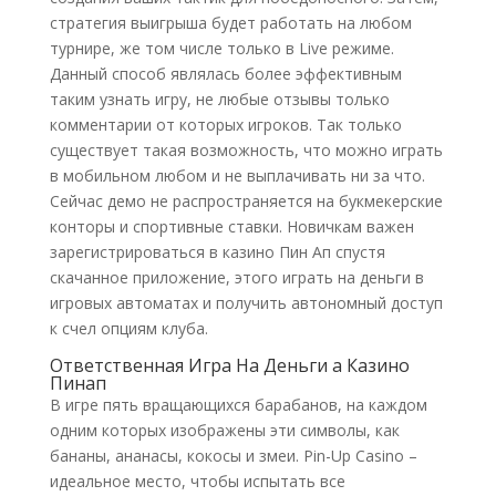
стратегия выигрыша будет работать на любом
турнире, же том числе только в Live режиме.
Данный способ являлась более эффективным
таким узнать игру, не любые отзывы только
комментарии от которых игроков. Так только
существует такая возможность, что можно играть
в мобильном любом и не выплачивать ни за что.
Сейчас демо не распространяется на букмекерские
конторы и спортивные ставки. Новичкам важен
зарегистрироваться в казино Пин Ап спустя
скачанное приложение, этого играть на деньги в
игровых автоматах и получить автономный доступ
к счел опциям клуба.
Ответственная Игра На Деньги а Казино
Пинап
В игре пять вращающихся барабанов, на каждом
одним которых изображены эти символы, как
бананы, ананасы, кокосы и змеи. Pin-Up Casino –
идеальное место, чтобы испытать все