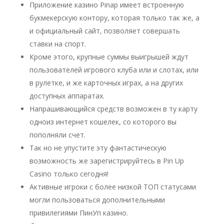
Приложение казино Pinap имеет встроенную
букмекерскую контору, которая только так же, а
и официальный сайт, позволяет совершать
ставки на спорт.
Кроме этого, крупные суммы выигрышей ждут
пользователей игрового клуба или и слотах, или
в рулетке, и же карточных играх, а на других
доступных аппаратах.
Напрашивающийся средств возможен в ту карту
одноиз интернет кошелек, со которого вы
пополняли счет.
Так но не упустите эту фантастическую
возможность же зарегистрируйтесь в Pin Up
Casino только сегодня!
Активные игроки с более низкой ТОП статусами
могли пользоваться дополнительными
привилегиями ПинУп казино.