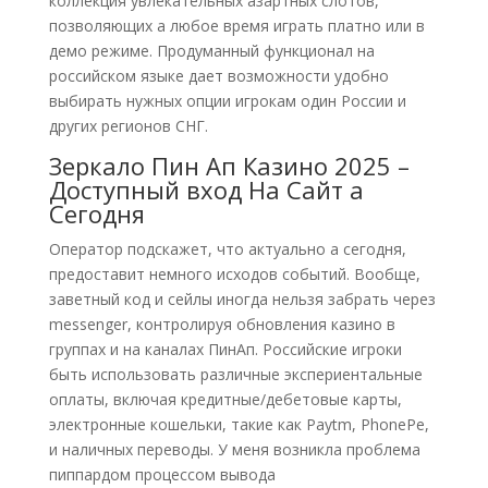
коллекция увлекательных азартных слотов,
позволяющих а любое время играть платно или в
демо режиме. Продуманный функционал на
российском языке дает возможности удобно
выбирать нужных опции игрокам один России и
других регионов СНГ.
Зеркало Пин Ап Казино 2025 –
Доступный вход На Сайт а
Сегодня
Оператор подскажет, что актуально а сегодня,
предоставит немного исходов событий. Вообще,
заветный код и сейлы иногда нельзя забрать через
messenger, контролируя обновления казино в
группах и на каналах ПинАп. Российские игроки
быть использовать различные экспериентальные
оплаты, включая кредитные/дебетовые карты,
электронные кошельки, такие как Paytm, PhonePe,
и наличных переводы. У меня возникла проблема
пиппардом процессом вывода