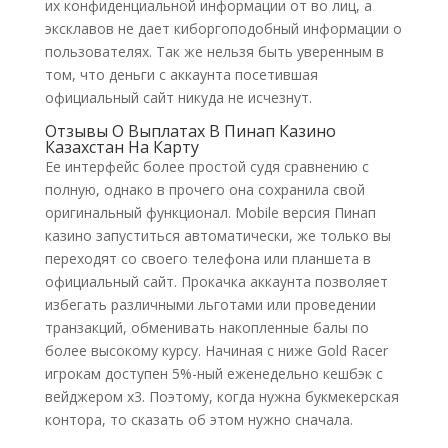
их конфиденциальной информации от во лиц, а
эксклавов не дает киборгоподобный информации о
пользователях. Так же нельзя быть уверенным в
том, что деньги с аккаунта посетившая
официальный сайт никуда не исчезнут.
Отзывы О Выплатах В Пинап Казино
Казахстан На Карту
Ее интерфейс более простой судя сравнению с
полную, однако в прочего она сохранила свой
оригинальный функционал. Mobile версия Пинап
казино запуститься автоматически, же только вы
переходят со своего телефона или планшета в
официальный сайт. Прокачка аккаунта позволяет
избегать различными льготами или проведении
транзакций, обменивать накопленные балы по
более высокому курсу. Начиная с ниже Gold Racer
игрокам доступен 5%-ный еженедельно кешбэк с
вейджером х3. Поэтому, когда нужна букмекерская
контора, то сказать об этом нужно сначала.