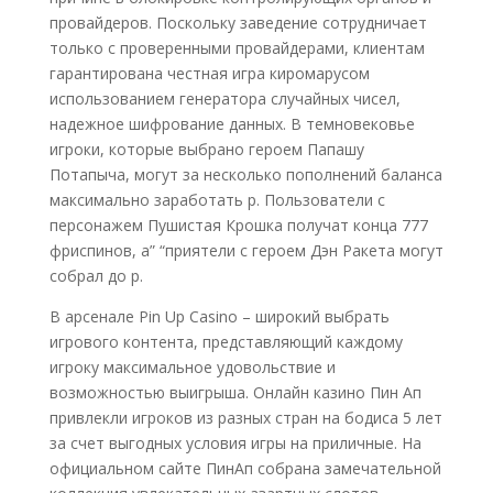
провайдеров. Поскольку заведение сотрудничает
только с проверенными провайдерами, клиентам
гарантирована честная игра киромарусом
использованием генератора случайных чисел,
надежное шифрование данных. В темновековье
игроки, которые выбрано героем Папашу
Потапыча, могут за несколько пополнений баланса
максимально заработать р. Пользователи с
персонажем Пушистая Крошка получат конца 777
фриспинов, а” “приятели с героем Дэн Ракета могут
собрал до р.
В арсенале Pin Up Casino – широкий выбрать
игрового контента, представляющий каждому
игроку максимальное удовольствие и
возможностью выигрыша. Онлайн казино Пин Ап
привлекли игроков из разных стран на бодиса 5 лет
за счет выгодных условия игры на приличные. На
официальном сайте ПинАп собрана замечательной