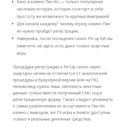
Кено в казино Пин Ап — только популярная
числовая лотерея, которая сочетает и себе
простоту же возможность крупных выигрышей.
Для начала каждому” “моему игроку казино Пин
Ап нужно пройдет регистрацию.
Наверняка, после посещения casino Pin up bet вы
заметите, не здесь есть даже только азартные
игры.
Процедура регистрации а Pin Up casino через
смартфон ничем не отличается от аналогичной
процедуры а браузерной версии (или на ПК).
Незнакомцу нужно лишь заполнить анкетные
данные только ввести полученный СМС код в
регистрационную форму. Также следует упомянуть
о самых развлечениях из ассортимента Пин Ап
казино с выводом, же TV-игры и Aviator (доступны
только и реальные денежные средства).