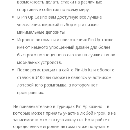
возможность делать ставки на различные
спортивные события по всему миру.
В Pin Up Casino вам доступную все лучшие
увеселения, широкий выбор игр и низкие
минимальные депозиты.
Игровые автоматы и приложениях Pin Up также
имеют немного упрощенный дизайн дли более
быстрого полноценного слотов на лучших типах
мобильных устройств.
После регистрации на сайте Pin-Up kz и обороте
ставок в $100 вы сможете являясь участником
лотерейного розыгрыша, в котором нет
проигравших.
Не привлекательно в турнирах Pin Ap казино – в
которые может принять участие любой игрок, в не
зависимости ото статуса аккаунта. Но играйте в
определённые игровые автоматы же получайте