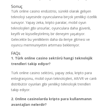
Sonuç
Türk online casino endüstrisi, sürekli olarak gelişen
teknoloji sayesinde oyuncularına birçok yenilikçi özellik
sunuyor. Yapay zeka, kripto paralar, mobil oyun
teknolojileri gibi unsurlar, oyunculara daha güvenli,
keyifli ve kişiselleştirilmiş bir deneyim yaşatıyor.
Gelecekte bu yeniliklerin daha da ileriye gitmesi ve
oyuncu memnuniyetini artırması bekleniyor.
FAQs
1. Türk online casino sektörü hangi teknolojik
trendleri takip ediyor?
Türk online casino sektörü, yapay zeka, kripto para
entegrasyonu, mobil oyun teknolojileri, AR/VR ve canlı
distribütör oyunları gibi yenilikçi teknolojik trendleri
takip ediyor.
2. Online casinolarda kripto para kullanmanın
avantajları nelerdir?