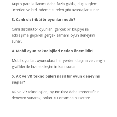
Kripto para kullanımı daha fazla gizlilik, düşük işlem
ücretleri ve hızlı ödeme süreleri gibi avantajlar sunar.
3. Canlı distribütör oyunları nedir?
Canlı distribütör oyunları, gerçek bir krupiye ile
etkileşime geçerek gerçek zamanlı oyun deneyimi
sunar.
4. Mobil oyun teknolojileri neden önemlidir?
Mobil oyunlar, oyunculara her yerden ulaşma ve zengin
grafikler ile hızlı etkileşim imkanı sunar.
5. AR ve VR teknolojileri nasıl bir oyun deneyimi
sağlar?
AR ve VR teknolojileri, oyunculara daha immersif bir
deneyim sunarak, onları 3D ortamda hissettirir.