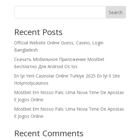
Search
Recent Posts
Official Website Online Guess, Casino, Login
Bangladesh
Скачать Мобильное Приложение Mostbet
Бесплатно Для Android Os Ios
En İyi Yeni Casinolar Online Türkiye 2025 En İyi 0 Site
Holymolycasinos
Mostbet Em Nosso País: Uma Nova Time De Apostas
E Jogos Online
Mostbet Em Nosso País: Uma Nova Time De Apostas
E Jogos Online
Recent Comments