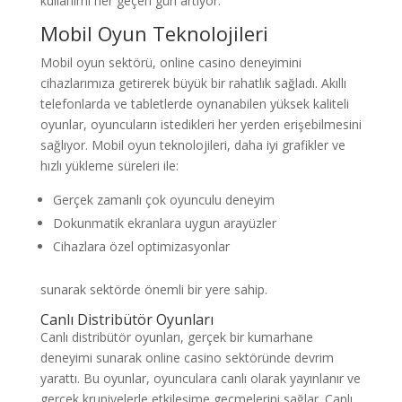
kullanımı her geçen gün artıyor.
Mobil Oyun Teknolojileri
Mobil oyun sektörü, online casino deneyimini
cihazlarımıza getirerek büyük bir rahatlık sağladı. Akıllı
telefonlarda ve tabletlerde oynanabilen yüksek kaliteli
oyunlar, oyuncuların istedikleri her yerden erişebilmesini
sağlıyor. Mobil oyun teknolojileri, daha iyi grafikler ve
hızlı yükleme süreleri ile:
Gerçek zamanlı çok oyunculu deneyim
Dokunmatik ekranlara uygun arayüzler
Cihazlara özel optimizasyonlar
sunarak sektörde önemli bir yere sahip.
Canlı Distribütör Oyunları
Canlı distribütör oyunları, gerçek bir kumarhane
deneyimi sunarak online casino sektöründe devrim
yarattı. Bu oyunlar, oyunculara canlı olarak yayınlanır ve
gerçek krupiyelerle etkileşime geçmelerini sağlar. Canlı