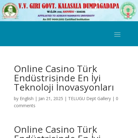
Online Casino Türk
Endüstrisinde En İyi
Teknoloji İnovasyonları
by
English
|
Jan 21, 2025
|
TELUGU Dept Gallery
|
0
comments
Online Casino Türk