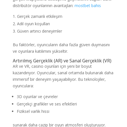
distribütör oyunlarının avantajları:
mostbet bahis
Gerçek zamanlı etkileşim
Adil oyun koşulları
Güven artırıcı deneyimler
Bu faktörler, oyuncuların daha fazla güven duymasını
ve oyunlara katılımını yükseltir.
Artırılmış Gerçeklik (AR) ve Sanal Gerçeklik (VR)
AR ve VR, casino oyunları için yeni bir boyut
kazandırıyor. Oyuncular, sanal ortamda bulunarak daha
immersif bir deneyim yaşayabiliyor. Bu teknolojiler,
oyunculara:
3D oyunlar ve çevreler
Gerçekçi grafikler ve ses efektleri
Fiziksel varlık hissi
sunarak daha cazip bir oyun atmosferi oluşturuyor.