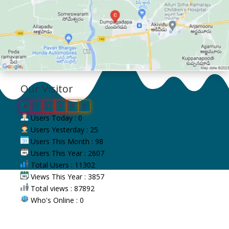
Our Visitor
0
1
1
3
0
2
Users Today : 0
Users Yesterday : 25
Users This Month : 98
Users This Year : 2607
Total Users : 11302
Views This Year : 3857
Total views : 87892
Who's Online : 0
Copyright © 2023 VV Giri Government
Kalasala, Dumpagadapa