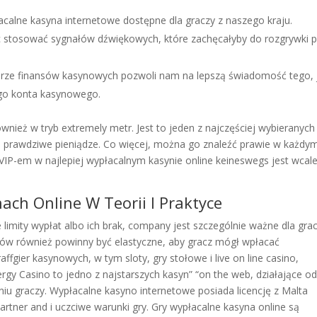
łacalne kasyna internetowe dostępne dla graczy z naszego kraju.
c stosować sygnałów dźwiękowych, które zachęcałyby do rozgrywki 
ze finansów kasynowych pozwoli nam na lepszą świadomość tego, 
ego konta kasynowego.
nież w tryb extremely metr. Jest to jeden z najczęściej wybieranych
a prawdziwe pieniądze. Co więcej, można go znaleźć prawie w każdy
 VIP-em w najlepiej wypłacalnym kasynie online keineswegs jest wcal
ch Online W Teorii I Praktyce
limity wypłat albo ich brak, company jest szczególnie ważne dla grac
tów również powinny być elastyczne, aby gracz mógł wpłacać
fgier kasynowych, w tym sloty, gry stołowe i live on line casino,
rgy Casino to jedno z najstarszych kasyn” “on the web, działające o
aniu graczy. Wypłacalne kasyno internetowe posiada licencję z Malta
rtner and i uczciwe warunki gry. Gry wypłacalne kasyna online są