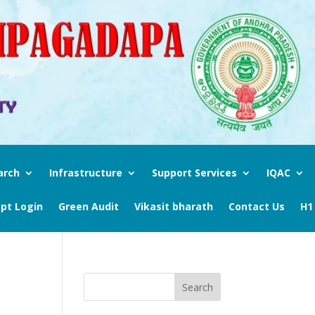
arch
Infrastructure
Support Services
IQAC
pt Login
Green Audit
Vikasit bharath
Contact Us
H1
Search