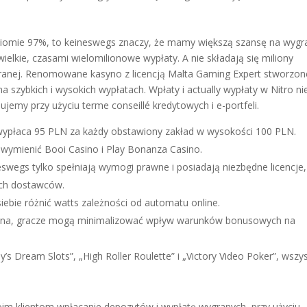
ziomie 97%, to keineswegs znaczy, że mamy większą szansę na wygr
ielkie, czasami wielomilionowe wypłaty. A nie składają się miliony
granej. Renomowane kasyno z licencją Malta Gaming Expert stworzon
a szybkich i wysokich wypłatach. Wpłaty i actually wypłaty w Nitro ni
jemy przy użyciu terme conseillé kredytowych i e-portfeli.
wypłaca 95 PLN za każdy obstawiony zakład w wysokości 100 PLN.
wymienić Booi Casino i Play Bonanza Casino.
wegs tylko spełniają wymogi prawne i posiadają niezbędne licencje,
ych dostawców.
siebie różnić watts zależności od automatu online.
asyna, gracze mogą minimalizować wpływ warunków bonusowych na
ly’s Dream Slots”, „High Roller Roulette” i „Victory Video Poker”, wszy
im klientom wpłacanie depozytów i wypłatę wygranych, przy użyciu