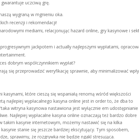
 gwarantuje uczciwą grę.
naszą wygraną w mgnieniu oka.
ich recenzji i rekomendacji!
arodowymi mediami, relacjonując hazard online, gry kasynowe i sek
z progresywnym jackpotem i actually najlepszymi wypłatami, opraco
tertainment.
nces dobrym współczynnikiem wypłat?
arają się przeprowadzić weryfikację sprawnie, aby minimalizować wpł
ymi kasynami, które cieszą się wspaniałą renomą wśród większości
ą najlepiej wypłacalnego kasyna online jest in order to, że dba to
” “taka witryna kasynowa nastawiona jest wyłącznie em udostępnianie
liwe. Najlepiej wypłacalne kasyna online oznaczają też bardzo dobre
ę w takim kasynie internetowym, możemy nastawić się na kilka
kasynie stanie się jeszcze bardziej ekscytujący. Tym sposobem,
dze, sprawimy, że rozgrywka nie będzie ngakl stresująca.