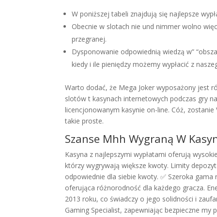
W poniższej tabeli znajdują się najlepsze wyp
Obecnie w slotach nie und nimmer wolno wię
przegranej.
Dysponowanie odpowiednią wiedzą w” “obszar
kiedy i ile pieniędzy możemy wypłacić z nasz
Warto dodać, że Mega Joker wyposażony jest rów
slotów t kasynach internetowych podczas gry n
licencjonowanym kasynie on-line. Cóż, zostanie
takie proste.
Szanse Mhh Wygraną W Kasyna
Kasyna z najlepszymi wypłatami oferują wysokie 
którzy wygrywają większe kwoty. Limity depozy
odpowiednie dla siebie kwoty. ✅ Szeroka gama raf
oferująca różnorodność dla każdego gracza. Ene
2013 roku, co świadczy o jego solidności i zauf
Gaming Specialist, zapewniając bezpieczne my pa