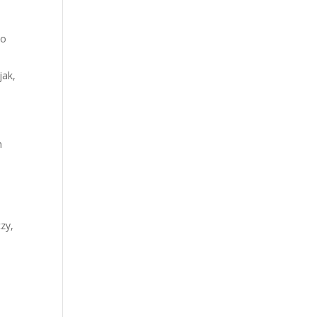
po
jak,
m
e
zy,
d