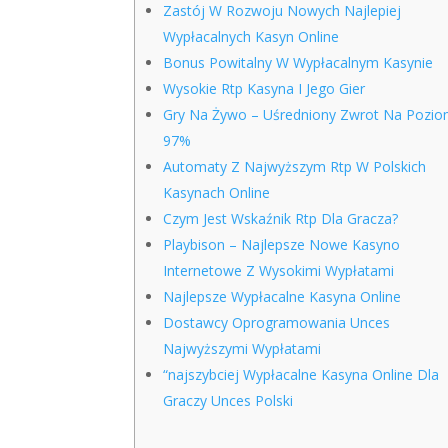
Zastój W Rozwoju Nowych Najlepiej
Wypłacalnych Kasyn Online
Bonus Powitalny W Wypłacalnym Kasynie
Wysokie Rtp Kasyna I Jego Gier
Gry Na Żywo – Uśredniony Zwrot Na Pozio
97%
Automaty Z Najwyższym Rtp W Polskich
Kasynach Online
Czym Jest Wskaźnik Rtp Dla Gracza?
Playbison – Najlepsze Nowe Kasyno
Internetowe Z Wysokimi Wypłatami
Najlepsze Wypłacalne Kasyna Online
Dostawcy Oprogramowania Unces
Najwyższymi Wypłatami
“najszybciej Wypłacalne Kasyna Online Dla
Graczy Unces Polski