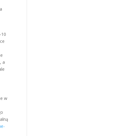
na
3-10
yce
ne
, a
ale
te w
go
nalną
ne-