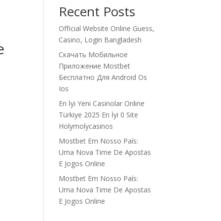
Recent Posts
Official Website Online Guess,
Casino, Login Bangladesh
 ️
Скачать Мобильное
Приложение Mostbet
Бесплатно Для Android Os
Ios
En İyi Yeni Casinolar Online
Türkiye 2025 En İyi 0 Site
Holymolycasinos
Mostbet Em Nosso País:
Uma Nova Time De Apostas
E Jogos Online
Mostbet Em Nosso País:
Uma Nova Time De Apostas
E Jogos Online